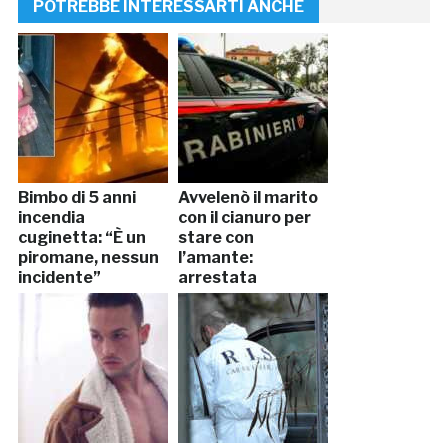
POTREBBE INTERESSARTI ANCHE
Bimbo di 5 anni
Avvelenò il marito
incendia
con il cianuro per
cuginetta: “È un
stare con
piromane, nessun
l’amante:
incidente”
arrestata