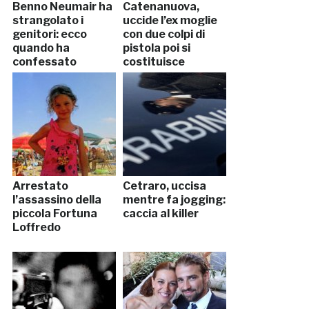
Benno Neumair ha
Catenanuova,
strangolato i
uccide l’ex moglie
genitori: ecco
con due colpi di
quando ha
pistola poi si
confessato
costituisce
Arrestato
Cetraro, uccisa
l’assassino della
mentre fa jogging:
piccola Fortuna
caccia al killer
Loffredo