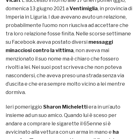
Vicari
. È successo intorno alle 17 di ieri pomeriggio,
domenica 13 giugno 2021 a
Ventimiglia
, in provincia di
Imperia in Liguria. I due avevano avuto un relazione,
probabilmente l’uomo non riusciva ad accettare che
tra loro relazione fosse finita. Nelle scorse settimane
su Facebook aveva postato diversi
messaggi
minacciosi contro la vittima
, non aveva mai
menzionato il suo nome ma è chiaro che fossero
rivolti a lei. Nei suoi post scriveva che non poteva
nascondersi, che aveva preso una strada senza via
d’uscita e che era sempre molto vicino a lei mentre
dormiva.
Ieri pomeriggio
Sharon Micheletti
era in un’auto
insieme ad un suo amico. Quando lui è sceso per
andare a comprare le sigarette il 65enne si è
avvicinato alla vettura con un arma in mano e
ha