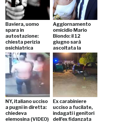
Baviera, uomo
Aggiornamento
spara in
omicidio Mario
autostazione:
Biondo: il 12
chiesta perizia
giugno sarà
psichiatrica
ascoltata la
moglie
NY, italiano ucciso
Ex carabiniere
a pugni in diretta:
ucciso a fucilate,
chiedeva
indagati i genitori
elemosina (VIDEO)
dell’ex fidanzata