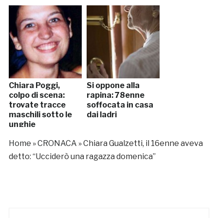
Chiara Poggi,
Si oppone alla
colpo di scena:
rapina: 78enne
trovate tracce
soffocata in casa
maschili sotto le
dai ladri
unghie
Home
»
CRONACA
»
Chiara Gualzetti, il 16enne aveva
detto: “Ucciderò una ragazza domenica”