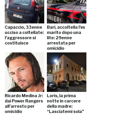
Capaccio, 33enne
Bari, accoltella l’ex
ucciso a coltellate:
marito dopo una
l’aggressore si
lite: 29enne
costituisce
arrestata per
omicidio
Ricardo Medina Jr:
Loris, la prima
dai Power Rangers
notte in carcere
all’arresto per
della madre:
omicidio
“Lasciatemi sola”