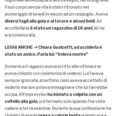
regionale dell’Abbazia di Monteveglio, nel Bolognese.
Il suo corpo senza vita è stato ritrovato nel
pomeriggio di lunedì in mezzo ad un cespuglio. Aveva
diversi tagli alla gola e al torace e alcuni lividi
. Ad
accoltellarla
è stato un
ragazzino di 16 anni
, lei ne
era innamorata.
LEGGI ANCHE ->
Chiara Gualzetti, ad ucciderla è
stato un amico. Parla lui: “Voleva morire”
Domenica il ragazzo aveva scritto alla vittima e le
aveva chiesto con insistenza di vedersi. Lui l’aveva
sempre ignorata, al settimo cielo aveva accettato di
vederlo ma non poteva immaginare che lui l’avrebbe
uccisa. All’improvviso
ha iniziato a colpirla con un
coltello alla gola
, si è fermato solo quando l’ha vista
cadere a terra esanime. Durante la sua confessione ha
rivelato di averla
presa a calci in testa
quando era a