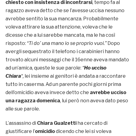
chiesto con insistenza di incontrarsi
, tempo fa al
ragazzo aveva detto che se l’avesse uccisa nessuno
avrebbe sentito la sua mancanza. Probabilmente
voleva attirare la sua attenzione, voleva che le
dicesse che a lui sarebbe mancata, ma le ha così
risposto:
“Ti do’ una mano io se proprio vuoi.”
Dopo
avergli sequestrato il telefono i carabinieri hanno
trovato alcuni messaggi che il 16enne aveva mandato
ad un’amica, queste le sue parole:
“
Ho ucciso
Chiara
“,
lei insieme ai genitori è andata a raccontare
tutto in caserma. Ad un parente pochi giorni prima
dell’omicidio aveva invece detto che
avrebbe ucciso
una ragazza domenica
, lui però non aveva dato peso
alle sue parole.
L’assassino di
Chiara Gualzetti
ha cercato di
giustificare l’
omicidio
dicendo che lei si voleva