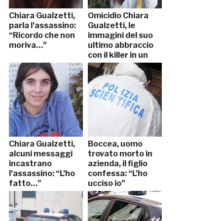
Chiara Gualzetti,
Omicidio Chiara
parla l’assassino:
Gualzetti, le
“Ricordo che non
immagini del suo
moriva…”
ultimo abbraccio
con il killer in un
video
Chiara Gualzetti,
Boccea, uomo
alcuni messaggi
trovato morto in
incastrano
azienda, il figlio
l’assassino: “L’ho
confessa: “L’ho
fatto…”
ucciso io”