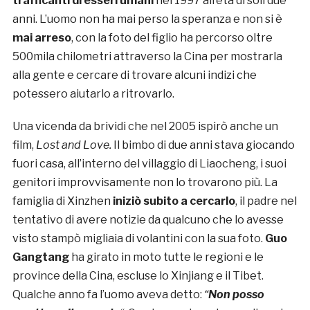
trafficanti di esseri umani
nel 1997 all’età di soli due
anni. L’uomo non ha mai perso la speranza e non si è
mai arreso
, con la foto del figlio ha percorso oltre
500mila chilometri attraverso la Cina per mostrarla
alla gente e cercare di trovare alcuni indizi che
potessero aiutarlo a ritrovarlo.
Una vicenda da brividi che nel 2005 ispirò anche un
film,
Lost and Love.
Il bimbo di due anni stava giocando
fuori casa, all’interno del villaggio di Liaocheng, i suoi
genitori improvvisamente non lo trovarono più. La
famiglia di Xinzhen
iniziò subito a cercarlo
, il padre nel
tentativo di avere notizie da qualcuno che lo avesse
visto stampò migliaia di volantini con la sua foto.
Guo
Gangtang
ha girato in moto tutte le regioni e le
province della Cina, escluse lo Xinjiang e il Tibet.
Qualche anno fa l’uomo aveva detto:
“
Non posso