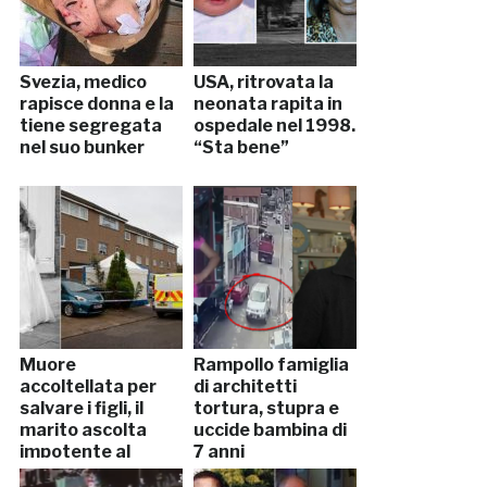
Svezia, medico
USA, ritrovata la
rapisce donna e la
neonata rapita in
tiene segregata
ospedale nel 1998.
nel suo bunker
“Sta bene”
Muore
Rampollo famiglia
accoltellata per
di architetti
salvare i figli, il
tortura, stupra e
marito ascolta
uccide bambina di
impotente al
7 anni
telefono