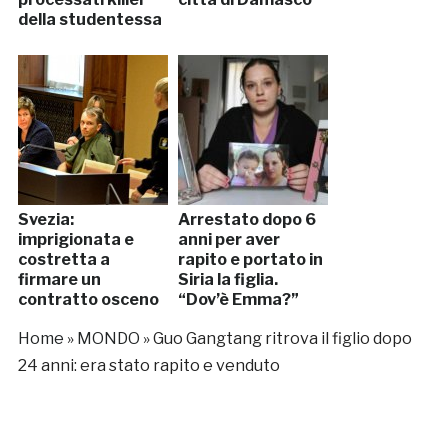
della studentessa
Svezia:
Arrestato dopo 6
imprigionata e
anni per aver
costretta a
rapito e portato in
firmare un
Siria la figlia.
contratto osceno
“Dov’è Emma?”
Home
»
MONDO
»
Guo Gangtang ritrova il figlio dopo
24 anni: era stato rapito e venduto