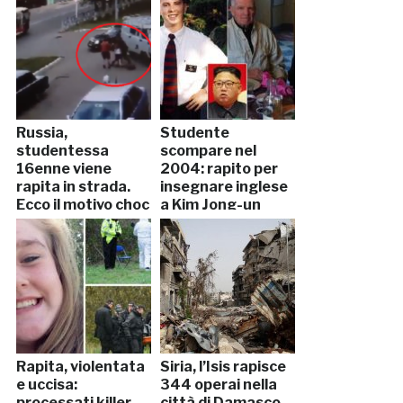
Russia,
Studente
studentessa
scompare nel
16enne viene
2004: rapito per
rapita in strada.
insegnare inglese
Ecco il motivo choc
a Kim Jong-un
Rapita, violentata
Siria, l’Isis rapisce
e uccisa:
344 operai nella
processati killer
città di Damasco