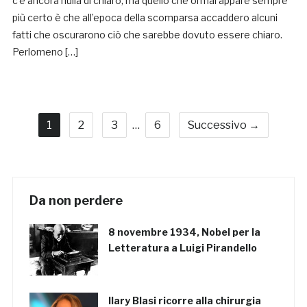
c’è ancora nulla di chiaro, ma quello che ormai appare sempre
più certo è che all’epoca della scomparsa accaddero alcuni
fatti che oscurarono ciò che sarebbe dovuto essere chiaro.
Perlomeno […]
1
2
3
…
6
Successivo →
Da non perdere
8 novembre 1934, Nobel per la
Letteratura a Luigi Pirandello
Ilary Blasi ricorre alla chirurgia