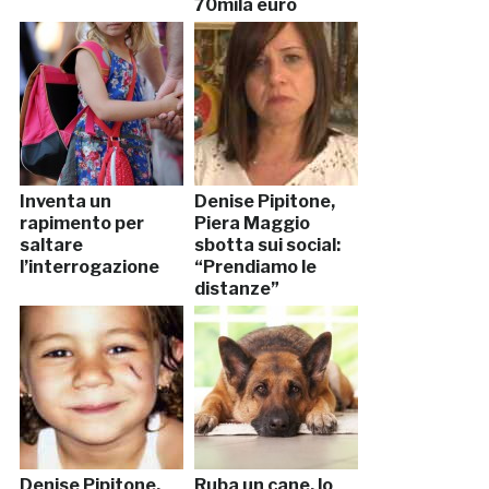
70mila euro
Inventa un
Denise Pipitone,
rapimento per
Piera Maggio
saltare
sbotta sui social:
l’interrogazione
“Prendiamo le
distanze”
Denise Pipitone,
Ruba un cane, lo