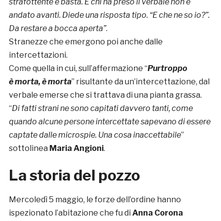
strafottente e basta. E chi ha preso il verbale non è
andato avanti. Diede una risposta tipo. “E che ne so io?”.
Da restare a bocca aperta”
.
Stranezze che emergono poi anche dalle
intercettazioni.
Come quella in cui, sull’affermazione “
Purtroppo
è morta, è morta
” risultante da un’intercettazione, dal
verbale emerse che si trattava di una pianta grassa.
“
Di fatti strani ne sono capitati davvero tanti, come
quando alcune persone intercettate sapevano di essere
captate dalle microspie. Una cosa inaccettabile
”
sottolinea
Maria Angioni
.
La storia del pozzo
Mercoledì 5 maggio, le forze dell’ordine hanno
ispezionato l’abitazione che fu di
Anna Corona