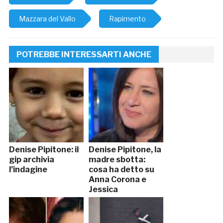
Mazzara del Vallo
Rapimento
POTREBBE INTERESSARTI ANCHE
Denise Pipitone: il
Denise Pipitone, la
gip archivia
madre sbotta:
l’indagine
cosa ha detto su
Anna Corona e
Jessica