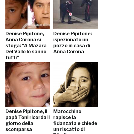
Denise Pipitone,
Denise Pipitone:
Anna Corona si
ispezionato un
sfoga: “A Mazara
pozzo in casa di
Del Vallo lo sanno
Anna Corona
tutti”
Denise Pipitone, il
Marocchino
papà Toni ricorda il
rapisce la
giorno della
fidanzata e chiede
scomparsa
un riscatto di