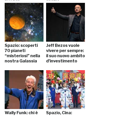
Spazio: scoperti
Jeff Bezos vuole
70 pianeti
vivere per sempre:
“misteriosi” nella
il suo nuovo ambito
nostra Galassia
d’investimento
Wally Funk: chi è
Spazio, Cina: