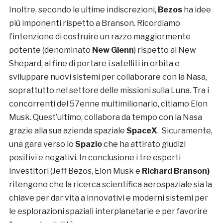
Inoltre, secondo le ultime indiscrezioni,
Bezos
ha idee
più imponenti rispetto a Branson. Ricordiamo
l’intenzione di costruire un razzo maggiormente
potente (denominato
New Glenn
) rispetto al New
Shepard, al fine di portare i satelliti in orbita e
sviluppare nuovi sistemi per collaborare con la Nasa,
soprattutto nel settore delle missioni sulla Luna. Tra i
concorrenti del 57enne multimilionario, citiamo Elon
Musk. Quest’ultimo, collabora da tempo con la Nasa
grazie alla sua azienda spaziale
SpaceX
. Sicuramente,
una gara verso lo
Spazio
che ha attirato giudizi
positivi e negativi. In conclusione i tre esperti
investitori (Jeff Bezos, Elon Musk e
Richard Branson)
ritengono che la ricerca scientifica aerospaziale sia la
chiave per dar vita a innovativi e moderni sistemi per
le esplorazioni spaziali interplanetarie e per favorire