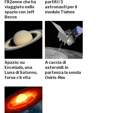
l’82enne che ha
partiti i 3
viaggiato nello
astronauti per il
spazio con Jeff
modulo Tiahne
Bezos
Spazio: su
A caccia di
Encelado, una
asteroidi: in
Luna di Saturno,
partenza la sonda
forse c’è vita
Osiris-Rex