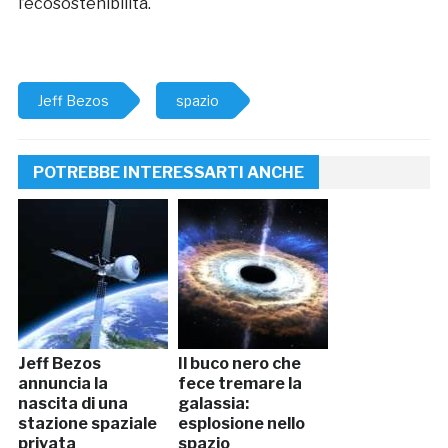
l’ecosostenibilità.
Jeff Bezos
spazio
POTREBBE INTERESSARTI ANCHE
Jeff Bezos
Il buco nero che
annuncia la
fece tremare la
nascita di una
galassia:
stazione spaziale
esplosione nello
privata
spazio