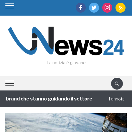
facebook
twitter
instagram
feedburn
La notizia è giovane
i brand che stanno guidando il settore
Viagg
1 annofa