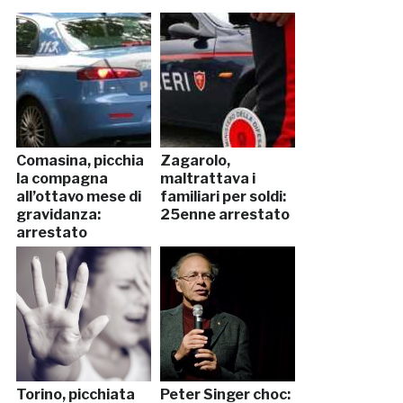
Comasina, picchia
Zagarolo,
la compagna
maltrattava i
all’ottavo mese di
familiari per soldi:
gravidanza:
25enne arrestato
arrestato
Torino, picchiata
Peter Singer choc: