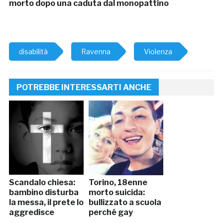
morto dopo una caduta dal monopattino
disabilità
Ravenna
Violenza
POTREBBE INTERESSARTI ANCHE
Scandalo chiesa:
Torino, 18enne
bambino disturba
morto suicida:
la messa, il prete lo
bullizzato a scuola
aggredisce
perché gay