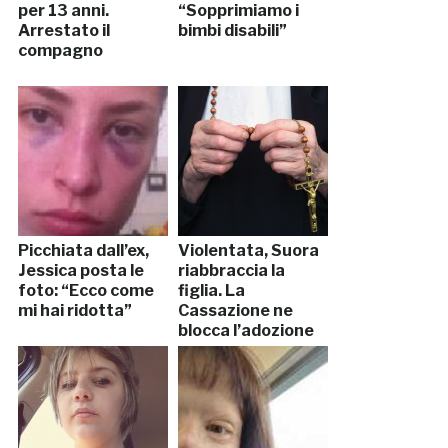
per 13 anni.
“Sopprimiamo i
Arrestato il
bimbi disabili”
compagno
Picchiata dall’ex,
Violentata, Suora
Jessica posta le
riabbraccia la
foto: “Ecco come
figlia. La
mi hai ridotta”
Cassazione ne
blocca l’adozione