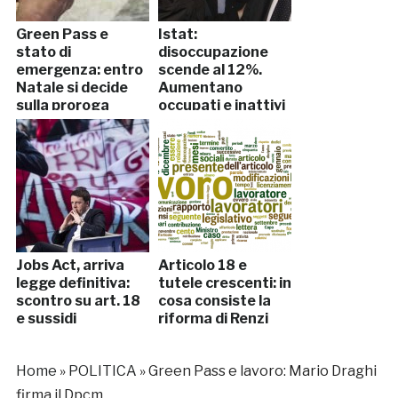
Green Pass e
Istat:
stato di
disoccupazione
emergenza: entro
scende al 12%.
Natale si decide
Aumentano
sulla proroga
occupati e inattivi
Jobs Act, arriva
Articolo 18 e
legge definitiva:
tutele crescenti: in
scontro su art. 18
cosa consiste la
e sussidi
riforma di Renzi
Home
»
POLITICA
»
Green Pass e lavoro: Mario Draghi
firma il Dpcm