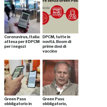
Coronavirus, Italia:
DPCM, tutte le
attesa per il DPCM
novità. Boom di
per i negozi
prime dosi di
vaccino
Green Pass
Green Pass
obbligatorio in
obbligatorio,