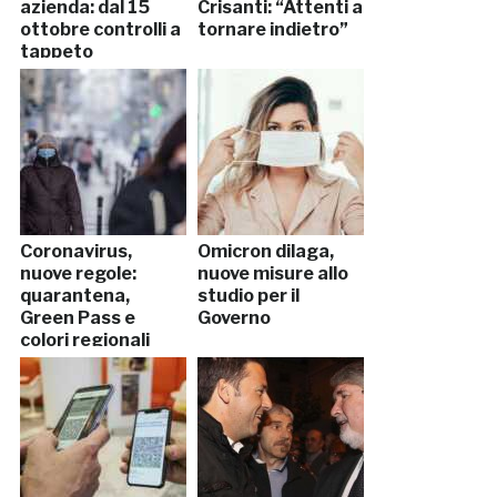
azienda: dal 15
Crisanti: “Attenti a
ottobre controlli a
tornare indietro”
tappeto
Coronavirus,
Omicron dilaga,
nuove regole:
nuove misure allo
quarantena,
studio per il
Green Pass e
Governo
colori regionali