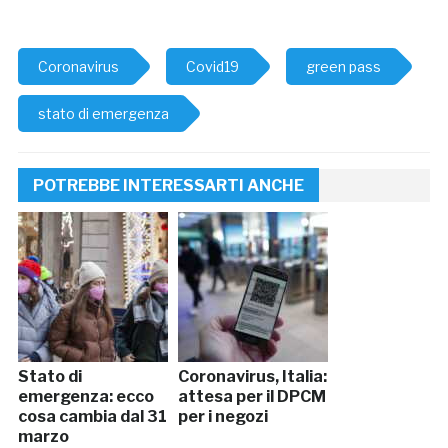
Coronavirus
Covid19
green pass
stato di emergenza
POTREBBE INTERESSARTI ANCHE
Stato di
Coronavirus, Italia:
emergenza: ecco
attesa per il DPCM
cosa cambia dal 31
per i negozi
marzo