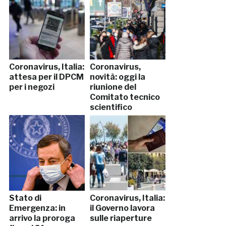
Coronavirus, Italia:
Coronavirus,
attesa per il DPCM
novità: oggi la
per i negozi
riunione del
Comitato tecnico
scientifico
Stato di
Coronavirus, Italia:
Emergenza: in
il Governo lavora
arrivo la proroga
sulle riaperture