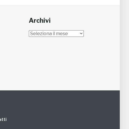
Archivi
Archivi
tti