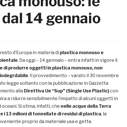
tica monouso: le
e dal 14 gennaio
al resto d’Europa in materia di
plastica monouso e
bientale
. Da oggi – 14 gennaio – entra infatti in vigore il
o e di produrre oggetti in plastica monouso, non
iodegrdabile
. Il provvedimento – varato il 30 novembre
to legge soltanto con la pubblicazione in Gazzetta
rimento alla
Direttiva Ue “Sup” (Single Use Plastic)
con
mira a ridurre sensibilmente l’impatto di alcuni oggetti in
 oceani. Si stima, infatti, che
nelle acque della Terra
e i 13 milioni di tonnellate di residui di plastica
, la
veniente proprio da materiale usa e getta.