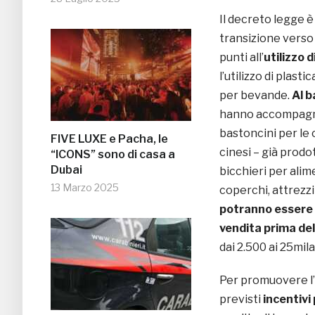
Il decreto legge 
transizione verso
punti all’
utilizzo d
l’utilizzo di plast
per bevande.
Al 
hanno accompagnato
bastoncini per le
FIVE LUXE e Pacha, le
cinesi – già prodo
“ICONS” sono di casa a
Dubai
bicchieri per alim
13 Marzo 2025
coperchi, attrezz
potranno essere 
vendita prima de
dai 2.500 ai 25mila
Per promuovere l’
previsti
incentivi