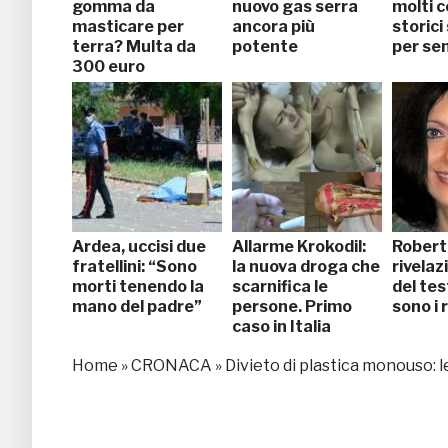
gomma da
nuovo gas serra
molti ce
masticare per
ancora più
storici
terra? Multa da
potente
per se
300 euro
Ardea, uccisi due
Allarme Krokodil:
Robert
fratellini: “Sono
la nuova droga che
rivelaz
morti tenendo la
scarnifica le
del tes
mano del padre”
persone. Primo
sono i 
caso in Italia
(FOTO)
Home
»
CRONACA
»
Divieto di plastica monouso: l