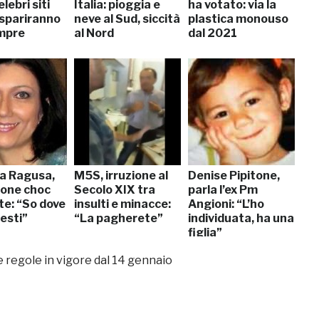
lebri siti
Italia: pioggia e
ha votato: via la
 spariranno
neve al Sud, siccità
plastica monouso
mpre
al Nord
dal 2021
a Ragusa,
M5S, irruzione al
Denise Pipitone,
ione choc
Secolo XIX tra
parla l’ex Pm
te: “So dove
insulti e minacce:
Angioni: “L’ho
resti”
“La pagherete”
individuata, ha una
figlia”
e regole in vigore dal 14 gennaio