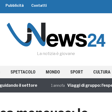
Pubblicità
Contatti
La notizia è giovane
SPETTACOLO
MONDO
SPORT
CULTURA
ndo il settore
Viaggi di gruppo: l’esperie
1 annofa