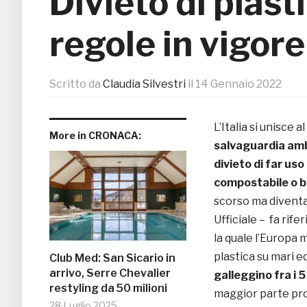
Divieto di plas
regole in vigor
Scritto da
Claudia Silvestri
il
14 Gennaio 2022
L’Italia si unisce 
More in CRONACA:
salvaguardia am
divieto di far us
compostabile o b
scorso ma diventa
Ufficiale – fa rife
la quale l’Europa 
plastica su mari ed
Club Med: San Sicario in
arrivo, Serre Chevalier
galleggino fra i 5 
restyling da 50 milioni
maggior parte pro
28 Luglio 2025