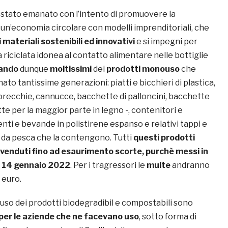
è stato emanato con l’intento di promuovere la
 un’economia circolare con modelli imprenditoriali, che
i materiali sostenibili ed innovativi
e si impegni per
ica riciclata idonea al contatto alimentare nelle bottiglie
bando
dunque
moltissimi
dei
prodotti monouso
che
 tantissime generazioni: piatti e bicchieri di plastica,
 orecchie, cannucce, bacchette di palloncini, bacchette
tte per la maggior parte in legno -, contenitori e
enti e bevande in polistirene espanso e relativi tappi e
i da pesca
che la contengono. Tutti
questi prodotti
venduti fino ad esaurimento scorte, purchè messi in
l 14 gennaio 2022
. Per i tragressori le
multe
andranno
 euro.
uso dei prodotti biodegradibil e compostabili sono
 per le aziende che ne facevano uso
, sotto forma di