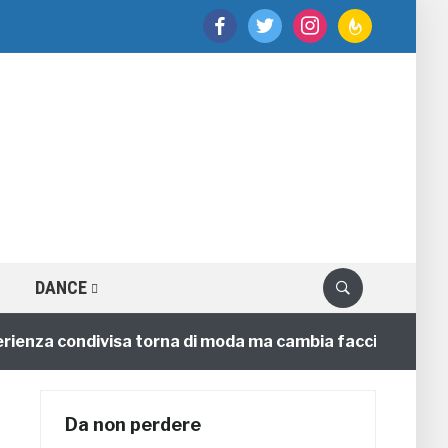
facebook
twitter
instagram
feedburner
DANCE
nza condivisa torna di moda ma cambia faccia
4 annif
Da non perdere