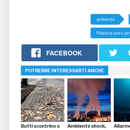
ambiente
Plastica usa e ge
FACEBOOK
POTREBBE INTERESSARTI ANCHE
Butti scontrino o
Ambiente shock,
Allarm