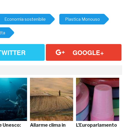
Economia sostenibile
Plastica Monouso
tta
TWITTER
GOOGLE+
e Unesco:
Allarme clima in
L’Europarlamento