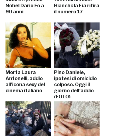
Nobel Dario Fo a
Bianchi: la Fia ritira
90 anni
il numero 17
Morta Laura
Pino Daniele,
Antonelli, addio
ipotesi di omicidio
all’icona sexy del
colposo. Oggi il
cinema italiano
giorno dell’addio
(FOTO)