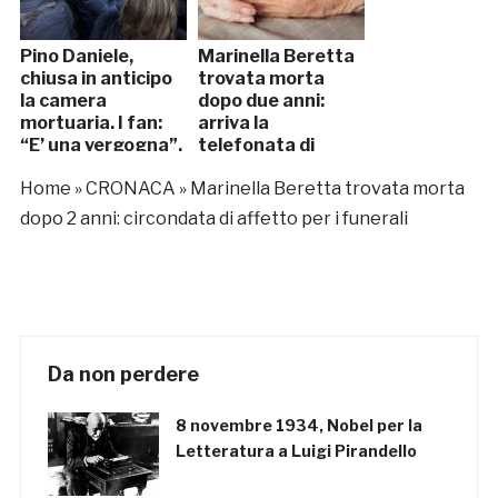
Pino Daniele,
Marinella Beretta
chiusa in anticipo
trovata morta
la camera
dopo due anni:
mortuaria. I fan:
arriva la
“E’ una vergogna”.
telefonata di
alcuni cugini
Home
»
CRONACA
»
Marinella Beretta trovata morta
dopo 2 anni: circondata di affetto per i funerali
Da non perdere
8 novembre 1934, Nobel per la
Letteratura a Luigi Pirandello