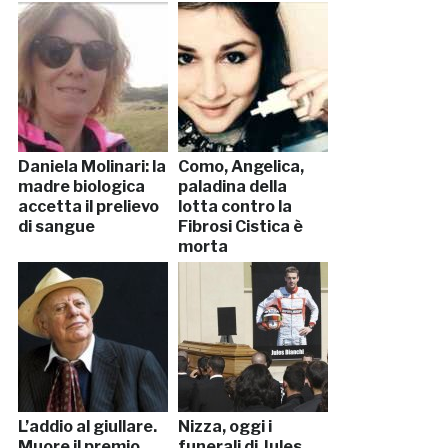
Daniela Molinari: la
Como, Angelica,
madre biologica
paladina della
accetta il prelievo
lotta contro la
di sangue
Fibrosi Cistica è
morta
L’addio al giullare.
Nizza, oggi i
Muore il premio
funerali di Jules