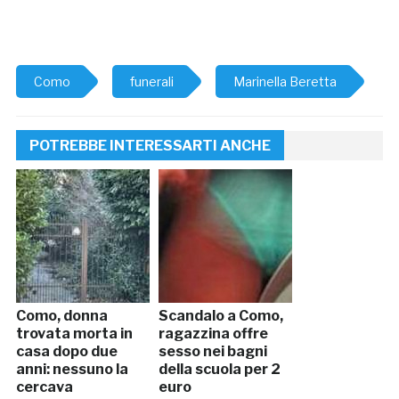
Como
funerali
Marinella Beretta
POTREBBE INTERESSARTI ANCHE
Como, donna
Scandalo a Como,
trovata morta in
ragazzina offre
casa dopo due
sesso nei bagni
anni: nessuno la
della scuola per 2
cercava
euro