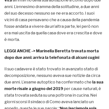
vita
all’interno della sua abitazione a Como dopo due
anni. L’ennesimo dramma della solitudine, a due anni
del suo decesso nessuno se ne era accorto. I suoi
vicini di casa pensavano che a causa della pandemia
fosse andata a vivere da un’altra parte, lei però non
era mai uscita da quella casa dove era crescita e dove
è morta.
LEGGI ANCHE ->
Marinella Beretta trovata morta
dopo due anni: arriva la telefonata di alcuni cugini
Il suo cadavere è stato trovato in avanzato stato di
decomposizione, nessuno aveva sue notizie da circa
due anni. L’esame autoptico ha confermato che
la sua
morte risale a giugno del 2019
per cause naturali, è
stata trovata seduta su una poltrona in cucina. Nei
giorni scorsi il sindaco di Como aveva lanciato un
appello, queste le sue parole:
“
Non lasciamola sola