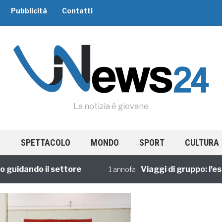
Pubblicità
Contatti
La notizia è giovane
SPETTACOLO
MONDO
SPORT
CULTURA
dando il settore
Viaggi di gruppo: l’esperi
1 annofa