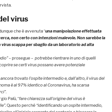
rvista.
del virus
è dunque che è avvenuta “
una manipolazione effettuata
ricerca, non certo con intenzioni malevole. Non sarebbe la
 virus scappa per sbaglio da un laboratorio ad alta
udio”
– prosegue –
potrebbe rientrare in uno di quelli
scoprire se certi virus possano avere potenziale
 ancora trovato l’ospite intermedio e, dall’altro, il virus del
genoma è al 97% identico al Coronavirus, ha scarsa
rci”
.
rgio Palù, “
fare chiarezza sull’origine del virus è
le”.
Questo perché
“identificando un ospite intermedio,