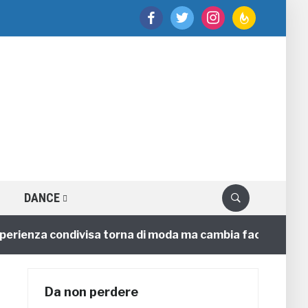
facebook
twitter
instagram
feedburner
DANCE
enza condivisa torna di moda ma cambia faccia
4 ann
Da non perdere