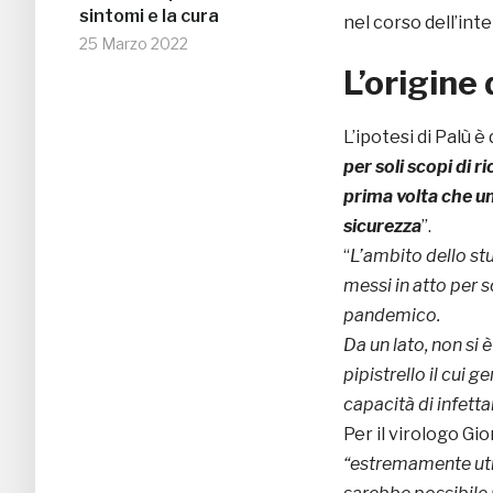
sintomi e la cura
nel corso dell’inte
25 Marzo 2022
L’origine 
L’ipotesi di Palù 
per soli scopi di 
prima volta che un
sicurezza
”.
“
L’ambito dello st
messi in atto per 
pandemico.
Da un lato, non si è
pipistrello il cui 
capacità di infetta
Per il virologo Gio
“estremamente uti