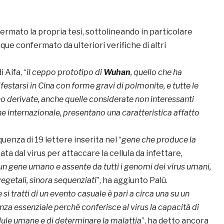
fermato la propria tesi, sottolineando in particolare
e confermato da ulteriori verifiche di altri
 Aifa, “
il ceppo prototipo di
Wuhan
, quello che ha
estarsi in Cina con forme gravi di polmonite, e tutte le
no derivate, anche quelle considerate non interessanti
ne internazionale, presentano una caratteristica affatto
quenza di 19 lettere inserita nel “
gene che produce la
sata dal virus per attaccare la cellula da infettare,
n gene umano e assente da tutti i genomi dei virus umani,
 vegetali, sinora sequenziati
”, ha aggiunto Palù.
 si tratti di un evento casuale è pari a circa una su un
nza essenziale perché conferisce al virus la capacità di
llule umane e di determinare la malattia
”, ha detto ancora