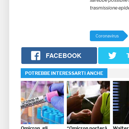
sarebbe possibile r
trasmissione epide
Coronavirus
FACEBOOK
POTREBBE INTERESSARTI ANCHE
Omicron, gli
“Omicron porterà
Walter 