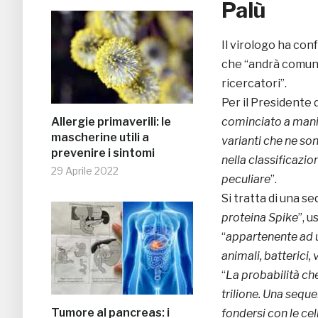
Palù
Il virologo ha con
che “andrà comunqu
ricercatori”.
Per il Presidente di
Allergie primaverili: le
cominciato a manif
mascherine utili a
varianti che ne so
prevenire i sintomi
nella classificazio
29 Aprile 2022
peculiare
”.
Si tratta di una se
proteina Spike
”, u
“
appartenente ad u
animali, batterici,
“
La probabilità che
trilione. Una seque
Tumore al pancreas: i
fondersi con le ce