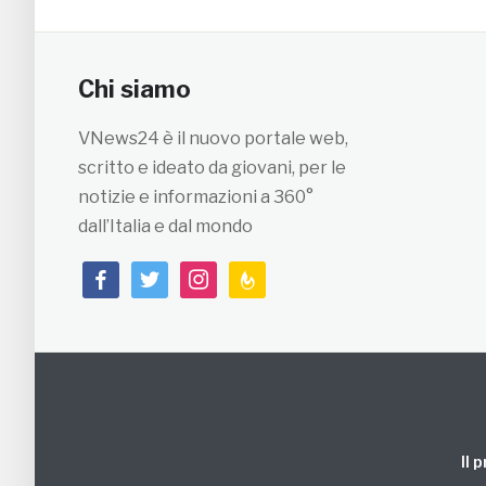
Chi siamo
VNews24 è il nuovo portale web,
scritto e ideato da giovani, per le
notizie e informazioni a 360°
dall’Italia e dal mondo
facebook
twitter
instagram
feedburner
Il