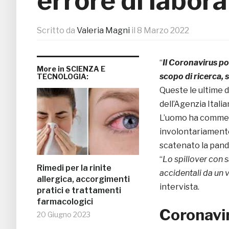
errore di labora
Scritto da
Valeria Magni
il
8 Marzo 2022
“
Il Coronavirus po
More in SCIENZA E
scopo di ricerca, 
TECNOLOGIA:
Queste le ultime d
dell’Agenzia Italia
L’uomo ha commenta
involontariamente
scatenato la pand
“
Lo spillover con 
Rimedi per la rinite
accidentali da un v
allergica, accorgimenti
intervista.
pratici e trattamenti
farmacologici
Coronavir
20 Giugno 2023