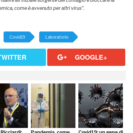
isalire all’iniziale sorgente del contagio e bloccare la
mica, come è avvenuto per altri virus”.
Covid19
Laboratorio
TWITTER
GOOGLE+
Ricciardi:
Pandemia, come
Covid19: un gene di