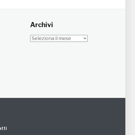
Archivi
Archivi
tti