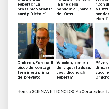
esperti: “La
la fine della
“Con u
prossima variante
pandemia”, parola
a tutti
sarà più letale”
dell’Oms
pandem
giorni”
Omicron, Europa: il
Vaccino, l’ombra
Pfizer,
picco dei contagi
della quarta dose:
di marz
terminerà prima
cosa dicono gli
vaccin
del previsto
esperti?
Omicr
Home
»
SCIENZA E TECNOLOGIA
»
Coronavirus: fo