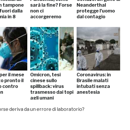
n tampone
sarà la fine? Forse
Neanderthal
 fuori dalla
non ci
protegge l’uomo
ia in 8
accorgeremo
dal contagio
 per il mese
Omicron, tesi
Coronavirus: in
o pronto il
cinese sullo
Brasile malati
o contro
spillback: virus
intubati senza
on
trasmesso dai topi
anestesia
agli umani
rse deriva da un errore di laboratorio?