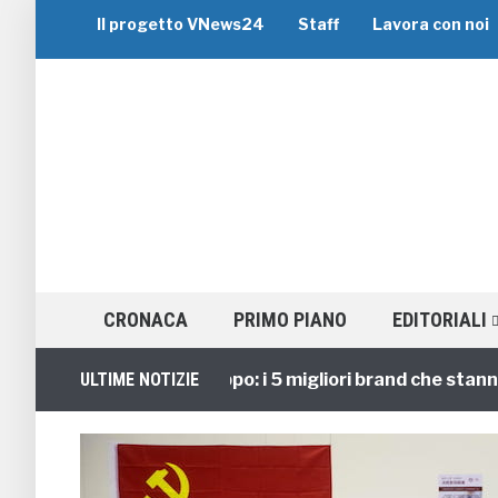
Il progetto VNews24
Staff
Lavora con noi
CRONACA
PRIMO PIANO
EDITORIALI
Viaggi di Gruppo: i 5 migliori brand che stanno gui
ULTIME NOTIZIE