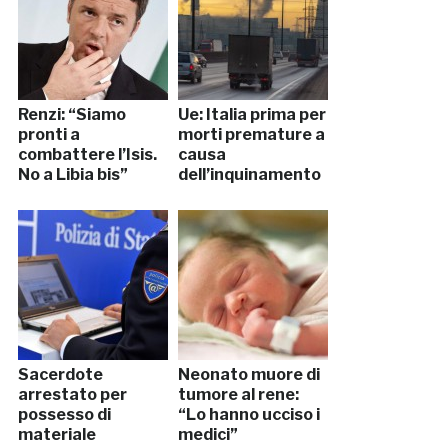
Renzi: “Siamo
Ue: Italia prima per
pronti a
morti premature a
combattere l’Isis.
causa
No a Libia bis”
dell’inquinamento
Sacerdote
Neonato muore di
arrestato per
tumore al rene:
possesso di
“Lo hanno ucciso i
materiale
medici”