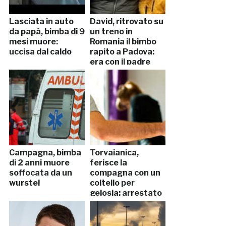
Lasciata in auto
David, ritrovato su
da papà, bimba di 9
un treno in
mesi muore:
Romania il bimbo
uccisa dal caldo
rapito a Padova:
era con il padre
Campagna, bimba
Torvaianica,
di 2 anni muore
ferisce la
soffocata da un
compagna con un
wurstel
coltello per
gelosia: arrestato