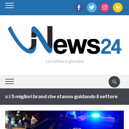
facebook
twitter
instagram
feedburn
La notizia è giovane
: i 5 migliori brand che stanno guidando il settore