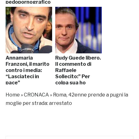
pedopornografico
Annamaria
Rudy Guede libero.
Franzoni, il marito
Il commento di
contro i media:
Raffaele
“Lasciateci in
Sollecito:” Per
pace”
colpa sua ho
rischiato 30 anni di
Home
»
CRONACA
»
Roma, 42enne prende a pugni la
carcere”
moglie per strada: arrestato