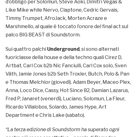
d’obbligo per Solomun, Steve Aoki, Dimitri Vegas &
Like Mike while Nervo, Claptone, Cedric Gervais,
Timmy Trumpet, AfroJack, Morten Acraze e
Marshmello, al quale è toccato l’onore del final act sul
palco BIG BEAST di Soundstorm.
Sui quattro palchi
Underground
, si sono alternati
fuoriclasse della house e della techno quali Cirez D,
Artbat, Carl Cox b2b Nic Fanciulli, Carl Cox solo, Sven
Väth, Jamie Jones b2b Seth Troxler, Butch, Polo & Pan
e Thomas Melchior (giovedì). Adam Beyer, Maceo Plex,
Anna, Loco Dice, Cassy, Hot Since 82, Damian Lazarus,
Fred P, Janaret (venerdì), Luciano, Solomun, La Fleur,
Ricardo Villalobos, Solardo, James Hype, Art
Department e Chris Lake (sabato).
“La terza edizione di Soundstorm ha superato ogni