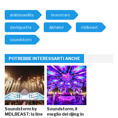
arabiasaudita
brunomars
davidguetta
djkhaled
mldbeast
soundstorm
POTREBBE INTERESSARTI ANCHE
Soundstorm by
Soundstorm, il
MDLBEAST: la line
meglio del djing in