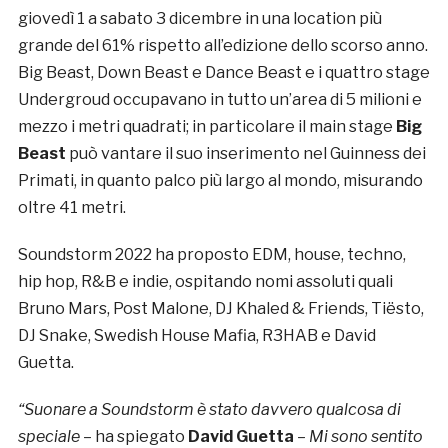
giovedì 1 a sabato 3 dicembre in una location più
grande del 61% rispetto all’edizione dello scorso anno.
Big Beast, Down Beast e Dance Beast e i quattro stage
Undergroud occupavano in tutto un’area di 5 milioni e
mezzo i metri quadrati; in particolare il main stage
Big
Beast
può vantare il suo inserimento nel Guinness dei
Primati, in quanto palco più largo al mondo, misurando
oltre 41 metri.
Soundstorm 2022 ha proposto EDM, house, techno,
hip hop, R&B e indie, ospitando nomi assoluti quali
Bruno Mars, Post Malone, DJ Khaled & Friends, Tiësto,
DJ Snake, Swedish House Mafia, R3HAB e David
Guetta.
“Suonare a Soundstorm è stato davvero qualcosa di
speciale
– ha spiegato
David Guetta
–
Mi sono sentito