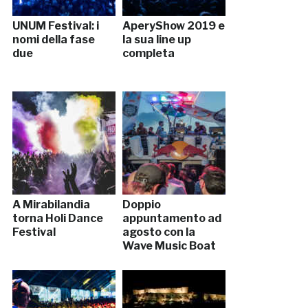
UNUM Festival: i
AperyShow 2019 e
nomi della fase
la sua line up
due
completa
A Mirabilandia
Doppio
torna Holi Dance
appuntamento ad
Festival
agosto con la
Wave Music Boat