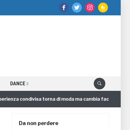
facebook
twitter
instagram
feedburner
DANCE
ienza condivisa torna di moda ma cambia faccia
4 an
Da non perdere