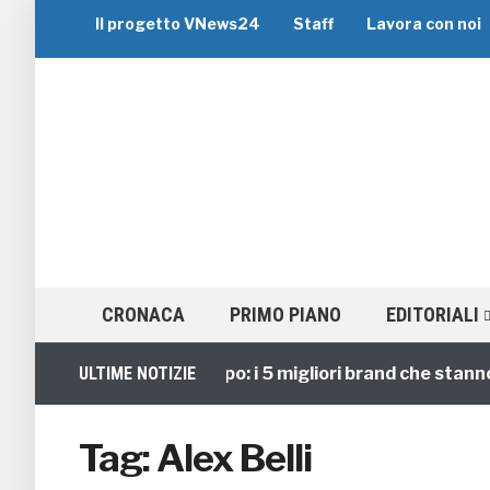
Il progetto VNews24
Staff
Lavora con noi
CRONACA
PRIMO PIANO
EDITORIALI
Viaggi di Gruppo: i 5 migliori brand che stanno gui
ULTIME NOTIZIE
Tag:
Alex Belli