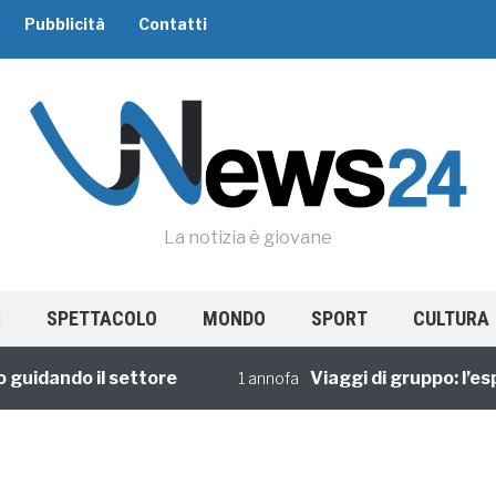
Pubblicità
Contatti
La notizia è giovane
SPETTACOLO
MONDO
SPORT
CULTURA
dando il settore
Viaggi di gruppo: l’esper
1 annofa