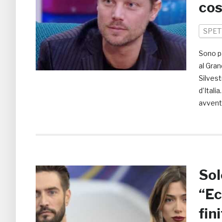
cos
SPET
Sono pa
al Gran
Silvest
d’Itali
avventu
Sol
“Ec
fin