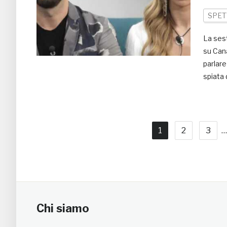
SPET
La sest
su Cana
parlare
spiata 
1
2
3
…
Chi siamo