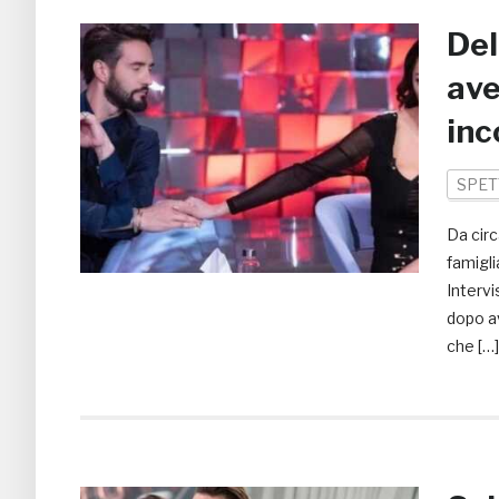
Del
ave
inc
SPET
Da circ
famigli
Intervi
dopo av
che […]