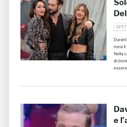
Sol
Del
SPET
Durante
mesi il
Nella c
di Uomi
essere 
Dav
e l