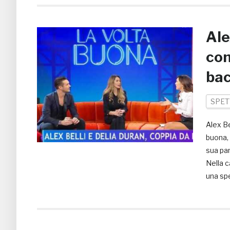
Ale
con
ba
SPET
Alex Be
buona, 
sua par
Nella c
una spe