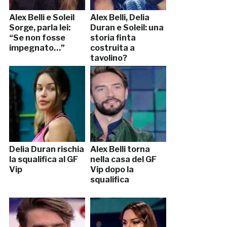
Alex Belli e Soleil
Alex Belli, Delia
Sorge, parla lei:
Duran e Soleil: una
“Se non fosse
storia finta
impegnato…”
costruita a
tavolino?
Delia Duran rischia
Alex Belli torna
la squalifica al GF
nella casa del GF
Vip
Vip dopo la
squalifica