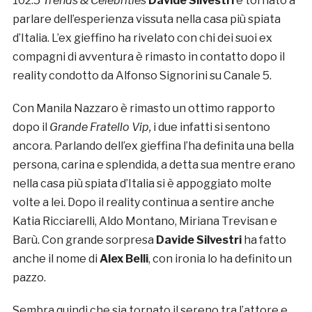
102.5
Trends & Celebrities
Davide Silvestri
è tornato a
parlare dell’esperienza vissuta nella casa più spiata
d’Italia. L’ex gieffino ha rivelato con chi dei suoi ex
compagni di avventura è rimasto in contatto dopo il
reality condotto da Alfonso Signorini su Canale 5.
Con Manila Nazzaro è rimasto un ottimo rapporto
dopo il
Grande Fratello Vip,
i due infatti si sentono
ancora. Parlando dell’ex gieffina l’ha definita una bella
persona, carina e splendida, a detta sua mentre erano
nella casa più spiata d’Italia si è appoggiato molte
volte a lei. Dopo il reality continua a sentire anche
Katia Ricciarelli, Aldo Montano, Miriana Trevisan e
Barù. Con grande sorpresa
Davide Silvestri
ha fatto
anche il nome di
Alex Belli
, con ironia lo ha definito un
pazzo.
Sembra quindi che sia tornato il sereno tra l’attore e