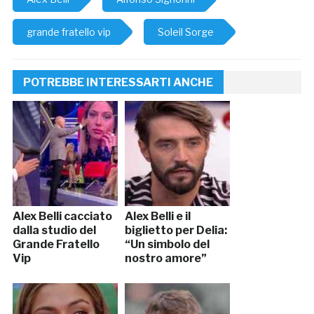
grande fratello vip
Soleil Sorge
POTREBBE INTERESSARTI ANCHE
Alex Belli cacciato
Alex Belli e il
dalla studio del
biglietto per Delia:
Grande Fratello
“Un simbolo del
Vip
nostro amore”