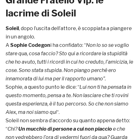
lacrime di Soleil
Soleil
, dopo l’uscita dell’attore, è scoppiata a piangere
in un angolo.
A
Sophie Codegon
i ha confidato: “
Non lo so se voglio
stare qua, cosa faccio? Sto qui a ricordare la stupidità
che ho avuto, tutti i ricordi in cui ho creduto, l’amicizia, le
cose. Sono stata stupida
.
Non piango perché ero
innamorata di lui ma per il rapporto umano”.
Sophie, a questo punto le dice: “
Lui non ti ha pensata in
questo momento, pensa a te. Non lasciare che ti rovini
questa esperienza, è il tuo percorso. So che non siamo
Alex, ma noi siamo qui
“.
Soleil non sembra d’accordo su quanto appena detto:
“
Chi?
Un mucchio di persone a cui non piaccio
e che
non vedrebbero l’ora di vedermi fuori da qua? Guarda