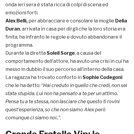
onda ieri sera è stata ricca di colpi di scena ed
emozioni forti.
Alex Belli
,
per abbracciare e consolare la moglie
Delia
Duran
, arrivata in casa per dirgli che la loro storia era
finita, ha infranto le regole e dovuto abbandonare il
programma.
Durante la diretta
Soleil Sorge
, a causa del
comportamento dell’attore, ha avuto una crisi in cui ha
messo in dubbio il suo percorso all’interno della casa.
La ragazza ha trovato conforto in
Sophie Codegoni
che le ha detto: “
Hai creduto in quello che credi, non sei
stata stupida. Lui non ha pensato a te per un attimo.
Pensa tu a te stessa, non lasciare che questo ti rovini
quest’esperienza, so che non siamo Alex però
comunque ci siamo noi..”.
Grande Fratello Vip: le