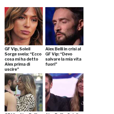
GF Vip, Soleil
Alex Belli in crisi al
Sorge svela: “Ecco
GF Vip: “Devo
cosa mi ha detto
salvare la mia vita
Alex prima di
fuori”
uscire”