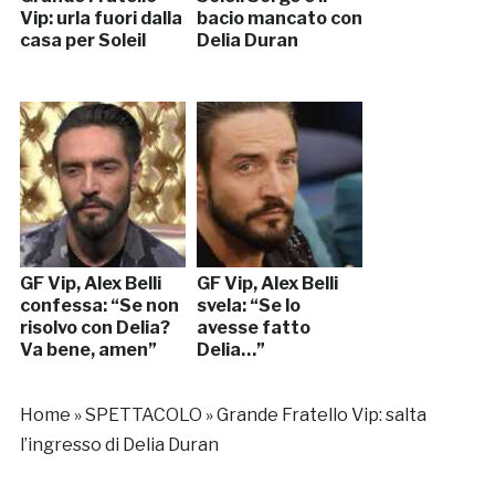
Vip: urla fuori dalla
bacio mancato con
casa per Soleil
Delia Duran
GF Vip, Alex Belli
GF Vip, Alex Belli
confessa: “Se non
svela: “Se lo
risolvo con Delia?
avesse fatto
Va bene, amen”
Delia…”
Home
»
SPETTACOLO
»
Grande Fratello Vip: salta
l’ingresso di Delia Duran