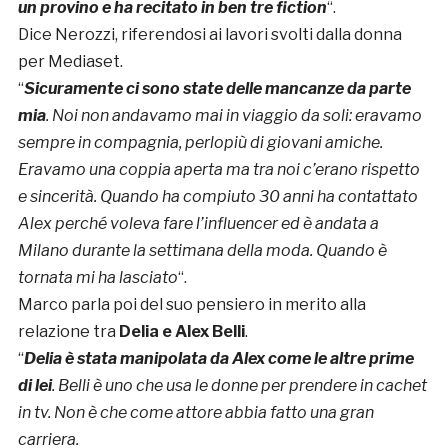
un provino e ha recitato in ben tre fiction
“.
Dice Nerozzi, riferendosi ai lavori svolti dalla donna
per Mediaset.
“
Sicuramente ci sono state delle mancanze da parte
mia
. Noi non andavamo mai in viaggio da soli: eravamo
sempre in compagnia, perlopiù di giovani amiche.
Eravamo una coppia aperta ma tra noi c’erano rispetto
e sincerità. Quando ha compiuto 30 anni ha contattato
Alex perché voleva fare l’influencer ed è andata a
Milano durante la settimana della moda. Quando è
tornata mi ha lasciato
“.
Marco parla poi del suo pensiero in merito alla
relazione tra
Delia e Alex Belli
.
“
Delia è stata manipolata da Alex come le altre prime
di lei
. Belli è uno che usa le donne per prendere in cachet
in tv. Non è che come attore abbia fatto una gran
carriera.