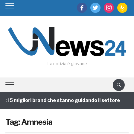
facebook
twitter
instagram
feedburn
La notizia è giovane
i 5 migliori brand che stanno guidando il settore
1 
Tag:
Amnesia