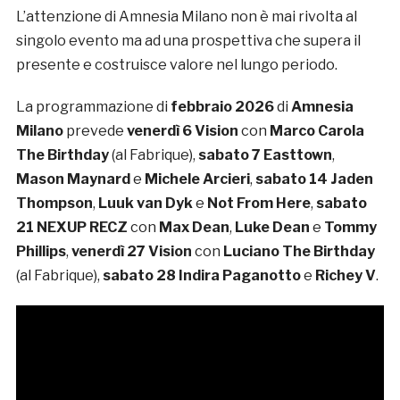
L’attenzione di Amnesia Milano non è mai rivolta al
singolo evento ma ad una prospettiva che supera il
presente e costruisce valore nel lungo periodo.
La programmazione di
febbraio 2026
di
Amnesia
Milano
prevede
venerdì 6
Vision
con
Marco Carola
The Birthday
(al Fabrique),
sabato 7 Easttown
,
Mason Maynard
e
Michele Arcieri
,
sabato 14
Jaden
Thompson
,
Luuk van Dyk
e
Not From Here
,
sabato
21
NEXUP RECZ
con
Max Dean
,
Luke Dean
e
Tommy
Phillips
,
venerdì 27
Vision
con
Luciano The Birthday
(al Fabrique),
sabato 28
Indira Paganotto
e
Richey V
.