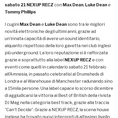
sabato 21
NEXUP RECZ
con
Max Dean
,
Luke Dean
e
Tommy Phillips
I cugini
Max Dean
e
Luke Dean
sono tra le migliori
novità elettroniche degli ultimi anni, grazie ad
un’innata capacità di avere un sound identitario,
alquanto rispettoso della loro gavetta nei club inglesi
più underground. La loro reputazione si è rafforzata
grazie e soprattutto alla label
NEXUP RECZ
e con
eventi come quelli in calendario sabato 21 febbraio
all’Amnesia, in passato celebratisi al Drumsheds di
Londra e al Warehouse di Manchester radunando sino
a 15mila persone. Una label capace lo scorso dicembre
di aggiudicarsi la vittoria ai Best of British della rivista
DJ Mag nella categoria best track, grazie alla traccia
“Can’t Decide”. Grazie a NEXUP RECZ, la scena house
inglese ha trovato nuovi interpreti di altissimo livello.