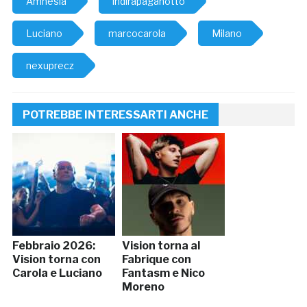
Amnesia
indirapaganotto
Luciano
marcocarola
Milano
nexuprecz
POTREBBE INTERESSARTI ANCHE
Febbraio 2026:
Vision torna al
Vision torna con
Fabrique con
Carola e Luciano
Fantasm e Nico
Moreno