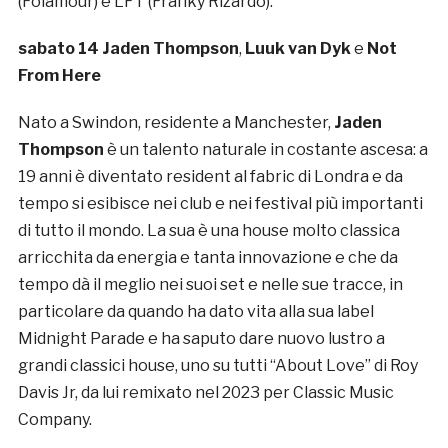
(Folamour) e LFT (Franky Rizardo).
sabato 14
Jaden Thompson
,
Luuk van Dyk
e
Not
From Here
Nato a Swindon, residente a Manchester,
Jaden
Thompson
è un talento naturale in costante ascesa: a
19 anni è diventato resident al fabric di Londra e da
tempo si esibisce nei club e nei festival più importanti
di tutto il mondo. La sua è una house molto classica
arricchita da energia e tanta innovazione e che da
tempo dà il meglio nei suoi set e nelle sue tracce, in
particolare da quando ha dato vita alla sua label
Midnight Parade e ha saputo dare nuovo lustro a
grandi classici house, uno su tutti “About Love” di Roy
Davis Jr, da lui remixato nel 2023 per Classic Music
Company.