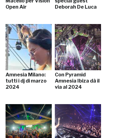
Macello per Vision
special guest
Open Air
Deborah De Luca
Amnesia Milano:
Con Pyramid
tutti i dj di marzo
Amnesia Ibiza dà il
2024
via al 2024