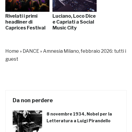
Rivelati i primi
Luciano, Loco Dice
headliner di
e Capriati a Social
Caprices Festival
Music City
Home
»
DANCE
»
Amnesia Milano, febbraio 2026: tutti i
guest
Da non perdere
8 novembre 1934, Nobel per la
Letteratura a Luigi Pirandello