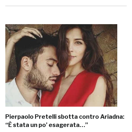
Pierpaolo Pretelli sbotta contro Ariadna:
“È stata un po’ esagerata…”