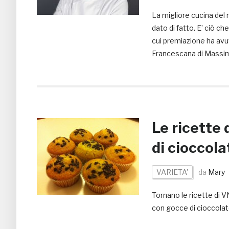
La migliore cucina del 
dato di fatto. E’ ciò ch
cui premiazione ha avu
Francescana di Massim
Le ricette
di cioccola
VARIETA'
da
Mary
Tornano le ricette di 
con gocce di cioccolat