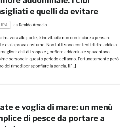
fiore addominale: i cibi
sigliati e quelli da evitare
URA
da
Realdo Amadio
primavera alle porte, è inevitabile non cominciare a pensare
ate e alla prova costume. Non tutti sono contenti di dire addio a
 maglioni: chili di troppo e gonfiore addominale spaventano
sime persone in questo periodo dell’anno. Fortunatamente però,
o dei rimedi per sgonfiare la pancia. Il […]
ate e voglia di mare: un menù
plice di pesce da portare a