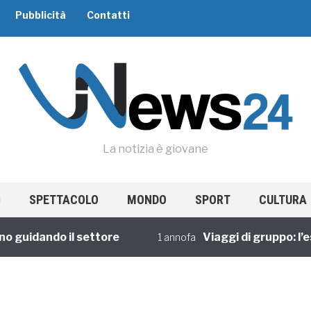
Pubblicità
Contatti
La notizia è giovane
SPETTACOLO
MONDO
SPORT
CULTURA
guidando il settore
Viaggi di gruppo: l’esp
1 annofa