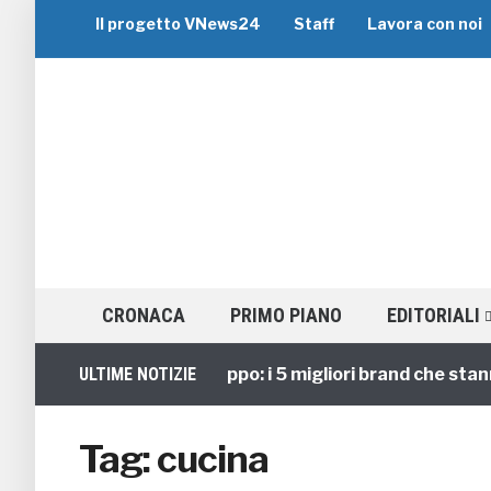
Il progetto VNews24
Staff
Lavora con noi
CRONACA
PRIMO PIANO
EDITORIALI
ULTIME NOTIZIE
Viaggi di Gruppo: i 5 migliori brand che stanno 
Tag:
cucina