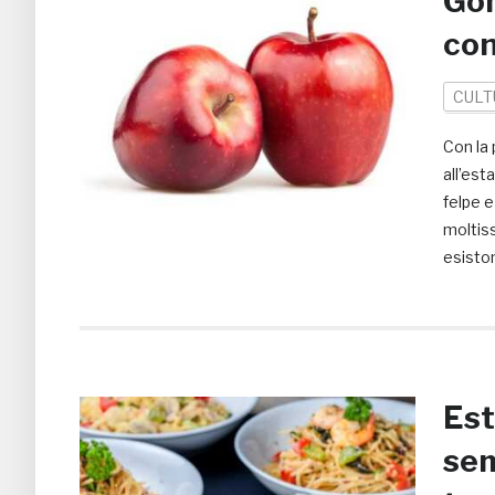
Gon
con
CULT
Con la 
all’est
felpe e
moltis
esiston
Est
sem