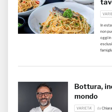
tav
VARI
In esta
non pu
oggi in
esclus
famigli
Bottura, in
mondo
VARIETA'
da
Chiara