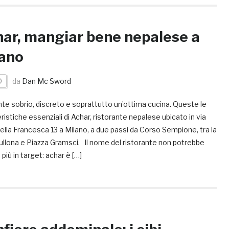
ar, mangiar bene nepalese a
ano
D
da
Dan Mc Sword
te sobrio, discreto e soprattutto un’ottima cucina. Queste le
ristiche essenziali di Achar, ristorante nepalese ubicato in via
ella Francesca 13 a Milano, a due passi da Corso Sempione, tra la
ullona e Piazza Gramsci. Il nome del ristorante non potrebbe
più in target: achar è […]