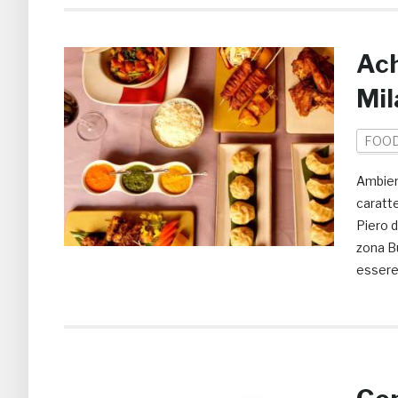
Ach
Mil
FOO
Ambien
caratte
Piero d
zona B
essere 