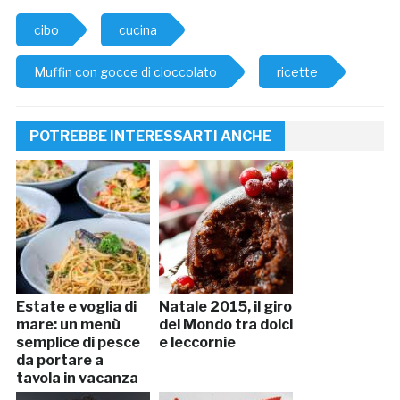
cibo
cucina
Muffin con gocce di cioccolato
ricette
POTREBBE INTERESSARTI ANCHE
Estate e voglia di
Natale 2015, il giro
mare: un menù
del Mondo tra dolci
semplice di pesce
e leccornie
da portare a
tavola in vacanza