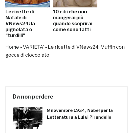
Le ricette di
10 cibi che non
Natale di
mangerai più
VNews24: la
quando scoprirai
pignolata o
come sono fatti
“turdilli”
Home
»
VARIETA'
»
Le ricette di VNews24: Muffin con
gocce di cioccolato
Da non perdere
8 novembre 1934, Nobel per la
Letteratura a Luigi Pirandello