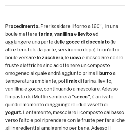
Procedimento.
Preriscaldare il forno a 180° , in una
boule mettere
farina
,
vanillina
e
lievito
ed
aggiungere una parte delle
gocce di cioccolato
(le
altre tenetele da parte, serviranno dopo). In un’altra
boule versare lo
zucchero
, le
uova
e mescolare con le
fruste elettriche sino ad ottenere un composto
omogeneo al quale andrà aggiunto prima il
burro
a
temperatura ambiente, poi il
mix
di farina, lievito,
vanillina e gocce, continuando a mescolare. Adesso
l’impasto dei Muffin sembrerà
“secco”
, è arrivato
quindi il momento di aggiungere i due vasetti di
yogurt
. Lentamente, mescolare il composto dal basso
verso l’alto e poi riprendere con le fruste per far si che
gli ingredienti si amalgamino per bene. Adesso il