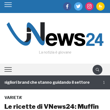
facebook
twitter
instagram
feedburn
La notizia è giovane
igliori brand che stanno guidando il settore
1 annofa
VARIETA'
Le ricette di VNews24: Muffin