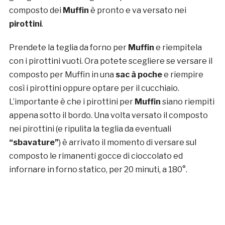
composto dei
Muffin
è pronto e va versato nei
pirottini
.
Prendete la teglia da forno per
Muffin
e riempitela
con i pirottini vuoti. Ora potete scegliere se versare il
composto per Muffin in una
sac à poche
e riempire
così i pirottini oppure optare per il cucchiaio.
L’importante è che i pirottini per
Muffin
siano riempiti
appena sotto il bordo. Una volta versato il composto
nei pirottini (e ripulita la teglia da eventuali
“sbavature”
) è arrivato il momento di versare sul
composto le rimanenti gocce di cioccolato ed
infornare in forno statico, per 20 minuti, a 180°.