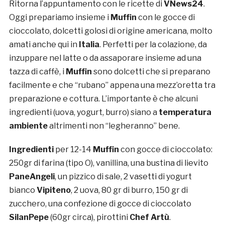
Ritorna l’appuntamento con le ricette di
VNews24
.
Oggi prepariamo insieme i
Muffin
con le gocce di
cioccolato, dolcetti golosi di origine americana, molto
amati anche qui in
Italia
. Perfetti per la colazione, da
inzuppare nel latte o da assaporare insieme ad una
tazza di caffè, i
Muffin
sono dolcetti che si preparano
facilmente e che “rubano” appena una mezz’oretta tra
preparazione e cottura. L’importante è che alcuni
ingredienti (uova, yogurt, burro) siano a
temperatura
ambiente
altrimenti non “legheranno” bene.
Ingredienti
per 12-14
Muffin
con gocce di cioccolato:
250gr di farina (tipo O), vanillina, una bustina di lievito
PaneAngeli
, un pizzico di sale, 2 vasetti di yogurt
bianco
Vipiteno
, 2 uova, 80 gr di burro, 150 gr di
zucchero, una confezione di gocce di cioccolato
SilanPepe
(60gr circa), pirottini
Chef Artù
.