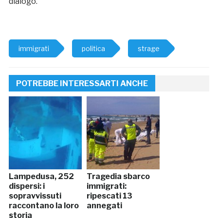
dialogo.”
immigrati
politica
strage
POTREBBE INTERESSARTI ANCHE
Lampedusa, 252
Tragedia sbarco
dispersi: i
immigrati:
sopravvissuti
ripescati 13
raccontano la loro
annegati
storia