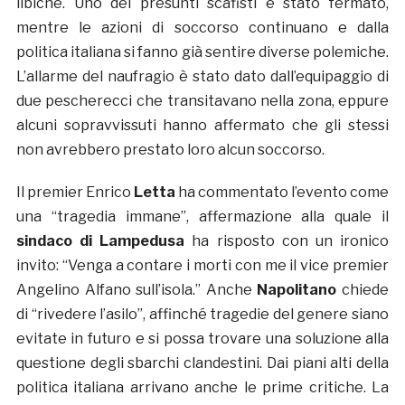
libiche. Uno dei presunti scafisti è stato fermato,
mentre le azioni di soccorso continuano e dalla
politica italiana si fanno già sentire diverse polemiche.
L’allarme del naufragio è stato dato dall’equipaggio di
due pescherecci che transitavano nella zona, eppure
alcuni sopravvissuti hanno affermato che gli stessi
non avrebbero prestato loro alcun soccorso.
Il premier Enrico
Letta
ha commentato l’evento come
una “tragedia immane”, affermazione alla quale il
sindaco di Lampedusa
ha risposto con un ironico
invito: “Venga a contare i morti con me il vice premier
Angelino Alfano sull’isola.” Anche
Napolitano
chiede
di “rivedere l’asilo”, affinché tragedie del genere siano
evitate in futuro e si possa trovare una soluzione alla
questione degli sbarchi clandestini. Dai piani alti della
politica italiana arrivano anche le prime critiche. La