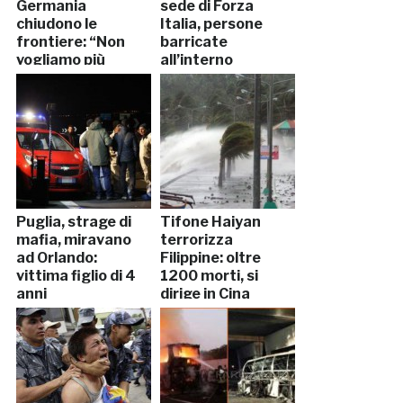
Germania
sede di Forza
chiudono le
Italia, persone
frontiere: “Non
barricate
vogliamo più
all’interno
immigrati”
Puglia, strage di
Tifone Haiyan
mafia, miravano
terrorizza
ad Orlando:
Filippine: oltre
vittima figlio di 4
1200 morti, si
anni
dirige in Cina