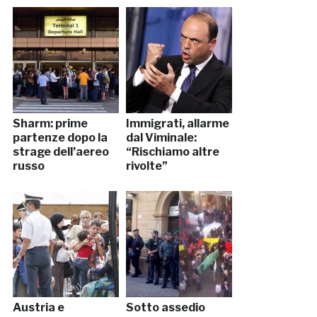
Sharm: prime
Immigrati, allarme
partenze dopo la
dal Viminale:
strage dell’aereo
“Rischiamo altre
russo
rivolte”
Austria e
Sotto assedio