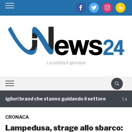
facebook
twitter
instagram
feedburn
La notizia è giovane
igliori brand che stanno guidando il settore
1 annofa
CRONACA
Lampedusa, strage allo sbarco: