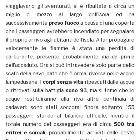
viaggiavano gli sventurati, si è ribaltata a circa un
miglio e mezzo al largo dell’isola ed ha
successivamente
preso fuoco
a causa di una coperta
che i passeggeri avrebbero incendiato per segnalare
il proprio arrivo agli abitanti dell’isola. A far propagare
velocemente le fiamme è stata una perdita di
carburante, presente probabilmente già da prima
dell’accaduto. Ora si può intravedere solo parte dello
scafo della nave, dato che è ormai riversa nelle acque
lampedusane. I
corpi senza vita
ripescati dalle acque
o ritrovati sulla battigia
sono 93
, ma si teme che le
acque restituiranno alla riva altre centinaia di
cadaveri: sono stati soccorsi finora soltanto 155
passeggeri, stando al bilancio ufficiale, mentre il
totale numero dei passeggeri era di circa
500 tra
eritrei e somali
, probabilmente arrivati dalle coste