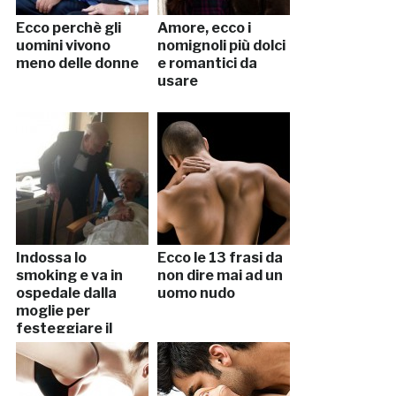
Ecco perchè gli
Amore, ecco i
uomini vivono
nomignoli più dolci
meno delle donne
e romantici da
usare
Indossa lo
Ecco le 13 frasi da
smoking e va in
non dire mai ad un
ospedale dalla
uomo nudo
moglie per
festeggiare il
57esimo
anniversario