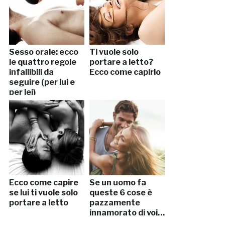
Sesso orale: ecco
Ti vuole solo
le quattro regole
portare a letto?
infallibili da
Ecco come capirlo
seguire (per lui e
per lei)
Ecco come capire
Se un uomo fa
se lui ti vuole solo
queste 6 cose è
portare a letto
pazzamente
innamorato di voi…