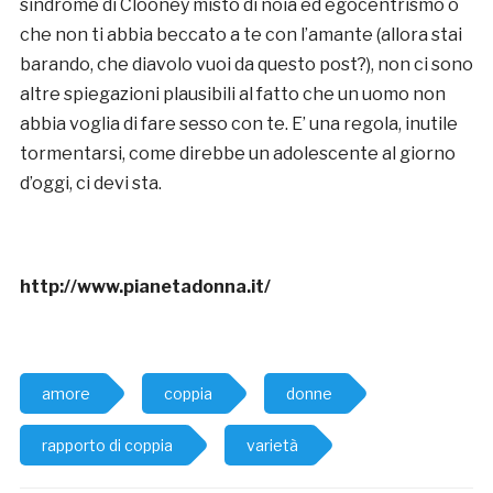
sindrome di Clooney misto di noia ed egocentrismo o
che non ti abbia beccato a te con l’amante (allora stai
barando, che diavolo vuoi da questo post?), non ci sono
altre spiegazioni plausibili al fatto che un uomo non
abbia voglia di fare sesso con te. E’ una regola, inutile
tormentarsi, come direbbe un adolescente al giorno
d’oggi, ci devi sta.
http://www.pianetadonna.it/
amore
coppia
donne
rapporto di coppia
varietà