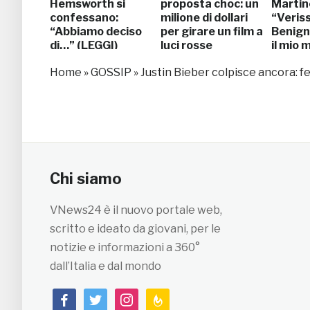
Hemsworth si
proposta choc: un
Martin
confessano:
milione di dollari
“Veris
“Abbiamo deciso
per girare un film a
Benign
di…” (LEGGI)
luci rosse
il mio 
ha fat
Home
»
GOSSIP
»
Justin Bieber colpisce ancora: fe
Chi siamo
VNews24 è il nuovo portale web,
scritto e ideato da giovani, per le
notizie e informazioni a 360°
dall’Italia e dal mondo
facebook
twitter
instagram
feedburner