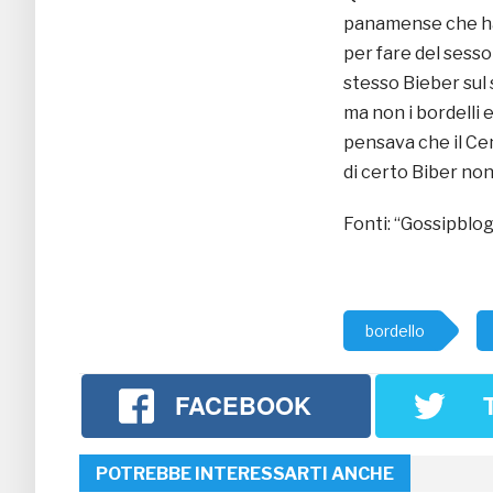
panamense che ha 
per fare del sesso
stesso Bieber sul s
ma non i bordelli 
pensava che il Ce
di certo Biber non 
Fonti: “Gossipblog
bordello
FACEBOOK
POTREBBE INTERESSARTI ANCHE