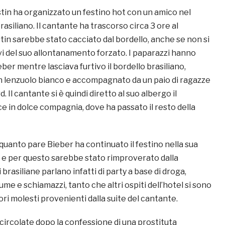
stin ha organizzato un festino hot con un amico nel
asiliano. Il cantante ha trascorso circa 3 ore al
tin sarebbe stato cacciato dal bordello, anche se non si
i del suo allontanamento forzato. I paparazzi hanno
ber mentre lasciava furtivo il bordello brasiliano,
n lenzuolo bianco e accompagnato da un paio di ragazze
 Il cantante si è quindi diretto al suo albergo il
 in dolce compagnia, dove ha passato il resto della
quanto pare Bieber ha continuato il festino nella sua
 e per questo sarebbe stato rimproverato dalla
 brasiliane parlano infatti di party a base di droga,
ume e schiamazzi, tanto che altri ospiti dell’hotel si sono
ri molesti provenienti dalla suite del cantante.
circolate dopo la confessione di una prostituta