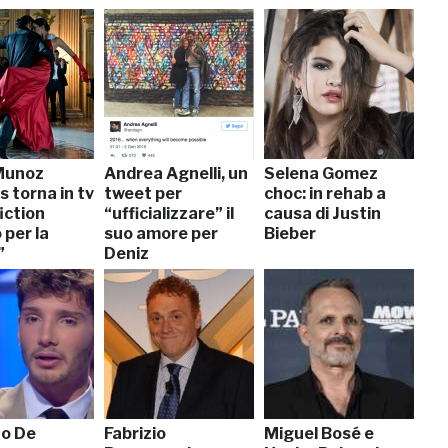
Munoz
Andrea Agnelli, un
Selena Gomez
 torna in tv
tweet per
choc: in rehab a
fiction
“ufficializzare” il
causa di Justin
 per la
suo amore per
Bieber
”
Deniz
o De
Fabrizio
Miguel Bosé e