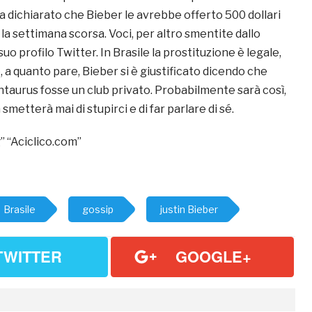
dichiarato che Bieber le avrebbe offerto 500 dollari
 la settimana scorsa. Voci, per altro smentite dallo
uo profilo Twitter. In Brasile la prostituzione è legale,
e, a quanto pare, Bieber si è giustificato dicendo che
ntaurus fosse un club privato. Probabilmente sarà così,
smetterà mai di stupirci e di far parlare di sé.
” “Aciclico.com”
Brasile
gossip
justin Bieber
TWITTER
GOOGLE+