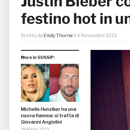
Justin Bieber c
festino hot in u
Scritto da
Emily Thorne
il
4 Novembre 2013
More in GOSSIP:
Michelle Hunziker ha una
nuova fiamma: si tratta di
Giovanni Angiolini
18 Marzo 2022