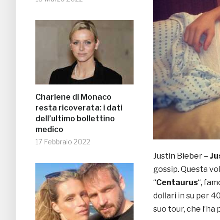
Charlene di Monaco
resta ricoverata: i dati
dell’ultimo bollettino
medico
17 Febbraio 2022
Justin Bieber –
Ju
gossip. Questa vol
“
Centaurus
“, fam
dollari in su per 4
suo tour, che l’ha 