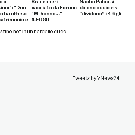
o a
Bracconeri
Nacho Palau si
simo”: “Don
cacciato da Forum:
dicono addio e si
o ha offeso
“Mi hanno…”
“dividono” i 4 figli
matrimonio e
(LEGGI)
to…”
stino hot in un bordello di Rio
Tweets by VNews24