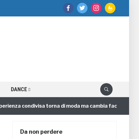
facebook
twitter
instagram
feedburner
DANCE
nza condivisa torna di moda ma cambia faccia
4 anni
Da non perdere