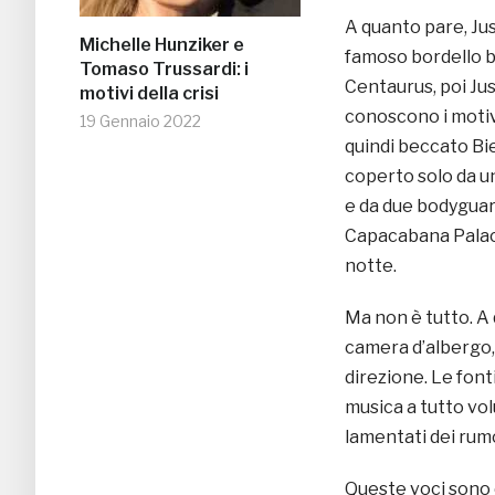
A quanto pare, Ju
Michelle Hunziker e
famoso bordello br
Tomaso Trussardi: i
Centaurus, poi Jus
motivi della crisi
conoscono i motiv
19 Gennaio 2022
quindi beccato Bie
coperto solo da u
e da due bodyguard.
Capacabana Palace
notte.
Ma non è tutto. A 
camera d’albergo,
direzione. Le fonti
musica a tutto vol
lamentati dei rumo
Queste voci sono 