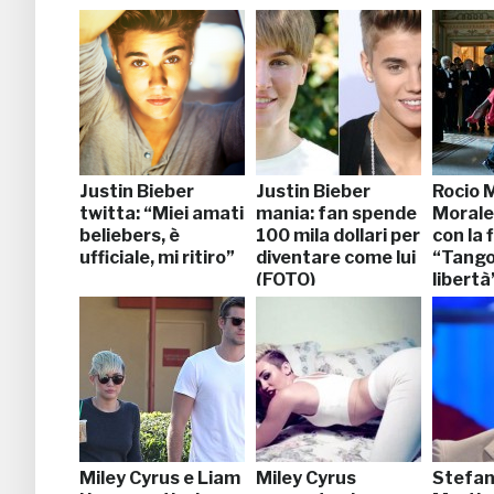
Justin Bieber
Justin Bieber
Rocio 
twitta: “Miei amati
mania: fan spende
Morales
beliebers, è
100 mila dollari per
con la 
ufficiale, mi ritiro”
diventare come lui
“Tango
(FOTO)
libertà
Miley Cyrus e Liam
Miley Cyrus
Stefan