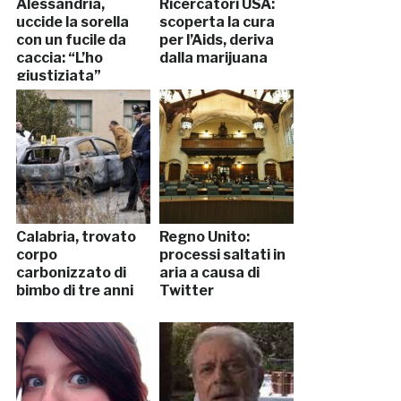
Alessandria,
Ricercatori USA:
uccide la sorella
scoperta la cura
con un fucile da
per l’Aids, deriva
caccia: “L’ho
dalla marijuana
giustiziata”
Calabria, trovato
Regno Unito:
corpo
processi saltati in
carbonizzato di
aria a causa di
bimbo di tre anni
Twitter