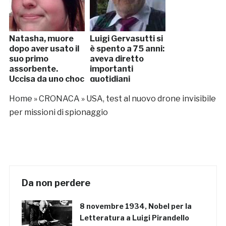
Natasha, muore
Luigi Gervasutti si
dopo aver usato il
è spento a 75 anni:
suo primo
aveva diretto
assorbente.
importanti
Uccisa da uno choc
quotidiani
tossico
Home
»
CRONACA
»
USA, test al nuovo drone invisibile
per missioni di spionaggio
Da non perdere
8 novembre 1934, Nobel per la
Letteratura a Luigi Pirandello