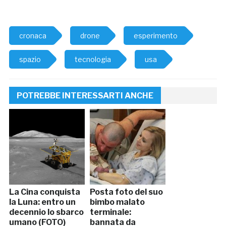
cronaca
drone
esperimento
spazio
tecnologia
usa
POTREBBE INTERESSARTI ANCHE
La Cina conquista
Posta foto del suo
la Luna: entro un
bimbo malato
decennio lo sbarco
terminale:
umano (FOTO)
bannata da