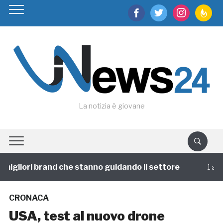
facebook
twitter
instagram
feedburn
La notizia è giovane
igliori brand che stanno guidando il settore
1 annofa
CRONACA
USA, test al nuovo drone