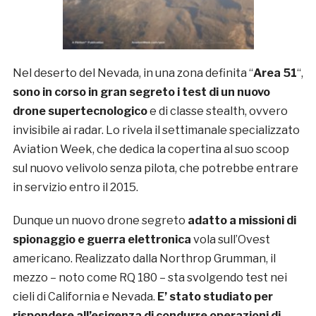
Nel deserto del Nevada, in una zona definita “
Area 51
“,
sono in corso in gran segreto i test di un nuovo
drone supertecnologico
e di classe stealth, ovvero
invisibile ai radar. Lo rivela il settimanale specializzato
Aviation Week, che dedica la copertina al suo scoop
sul nuovo velivolo senza pilota, che potrebbe entrare
in servizio entro il 2015.
Dunque un nuovo drone segreto
adatto a missioni di
spionaggio e guerra elettronica
vola sull’Ovest
americano. Realizzato dalla Northrop Grumman, il
mezzo – noto come RQ 180 – sta svolgendo test nei
cieli di California e Nevada.
E’ stato studiato per
rispondere all’esigenza di condurre operazioni di