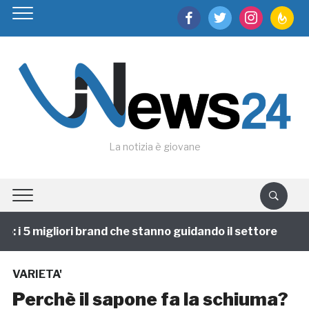
facebook
twitter
instagram
feedburn
La notizia è giovane
i 5 migliori brand che stanno guidando il settore
1 
VARIETA'
Perchè il sapone fa la schiuma?