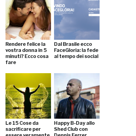
Rendere felice la
Dal Brasile ecco
vostra donna in 5
FaceGloria: la fede
minuti? Ecco cosa
al tempo dei social
fare
Le 15 Cose da
Happy B-Day allo
sacrificare per
Shed Club con
essere veramente
Dennis Ferrer