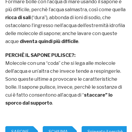
Formare bolle con l’acqua di mare usando il sapone è
più difficile, perchè l’acqua salmastra, così come quella
ricca di sali
(“dura”), abbonda di ioni di sodio, che
ostacolano l’ingresso nell’acqua dell’estremità idrofila
delle molecole di sapone; anche lavare con queste
acque
diventa quindi più difficile
.
PERCHÈ IL SAPONE PULISCE?:
Molecole con una “coda” che si lega alle molecole
dell’acqua e un’altra che invece tende a respingerle.
Sono queste ultime a provocare le caratteristiche
bolle. Il sapone pulisce, invece, perchè le sostanze di
cui è fatto consentono all’acqua di “
staccare” lo
sporco dal supporto
.
SAPONE
SCHIUMA
Spiegato il perchè