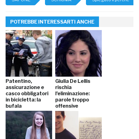
POTREBBE INTERESSARTI ANCHE
Patentino,
Giulia De Lellis
assicurazione e
rischia
casco obbligatori
l’eliminazione:
in bicicletta: la
parole troppo
bufala
offensive