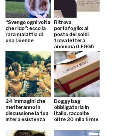
“Svengo ogni volta
Ritrova
che rido”: ecco la
portafoglio: al
rara malattia di
posto dei soldi
una 16enne
trova lettera
anonima (LEGGI)
24 immagini che
Doggy bag
metteranno in
obbligatoria in
discussione la tua
Italia, raccolte
intera esistenza
oltre 20 mila firme