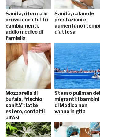
Sanità, riforma in
Sanità, calano le
arrivo: ecco tutti i
prestazioni e
cambiamenti,
aumentano i tempi
addio medico di
d’attesa
famiglia
Mozzarella di
Stesso pullman dei
bufala, “rischio
migranti: i bambini
sanità”: latte
di Modica non
estero, contatti
vanno in gita
all’Asl