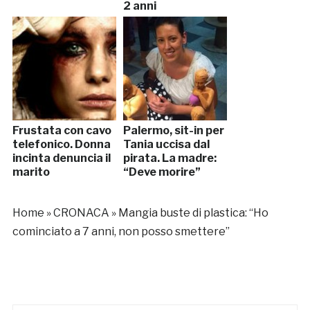
2 anni
Frustata con cavo
Palermo, sit-in per
telefonico. Donna
Tania uccisa dal
incinta denuncia il
pirata. La madre:
marito
“Deve morire”
Home
»
CRONACA
»
Mangia buste di plastica: “Ho
cominciato a 7 anni, non posso smettere”