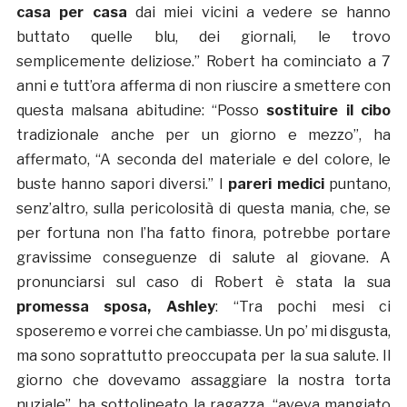
casa per casa
dai miei vicini a vedere se hanno
buttato quelle blu, dei giornali, le trovo
semplicemente deliziose.” Robert ha cominciato a 7
anni e tutt’ora afferma di non riuscire a smettere con
questa malsana abitudine: “Posso
sostituire il cibo
tradizionale anche per un giorno e mezzo”, ha
affermato, “A seconda del materiale e del colore, le
buste hanno sapori diversi.” I
pareri medici
puntano,
senz’altro, sulla pericolosità di questa mania, che, se
per fortuna non l’ha fatto finora, potrebbe portare
gravissime conseguenze di salute al giovane. A
pronunciarsi sul caso di Robert è stata la sua
promessa sposa, Ashley
: “Tra pochi mesi ci
sposeremo e vorrei che cambiasse. Un po’ mi disgusta,
ma sono soprattutto preoccupata per la sua salute. Il
giorno che dovevamo assaggiare la nostra torta
nuziale”, ha sottolineato la ragazza, “aveva mangiato