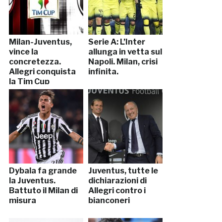
Milan-Juventus,
Serie A: L’Inter
vince la
allunga in vetta sul
concretezza.
Napoli. Milan, crisi
Allegri conquista
infinita.
la Tim Cup
Dybala fa grande
Juventus, tutte le
la Juventus.
dichiarazioni di
Battuto il Milan di
Allegri contro i
misura
bianconeri