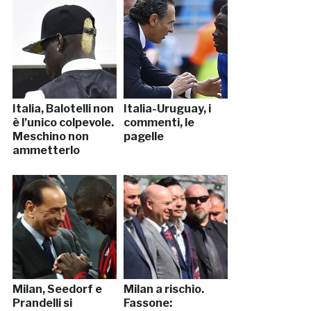
Italia, Balotelli non
Italia-Uruguay, i
è l’unico colpevole.
commenti, le
Meschino non
pagelle
ammetterlo
Milan, Seedorf e
Milan a rischio.
Prandelli si
Fassone: