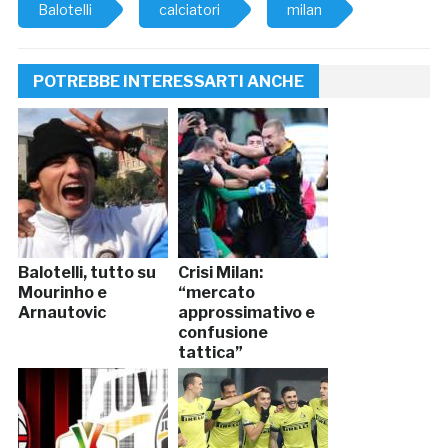
Balotelli
calciatori
milan
POTREBBE INTERESSARTI ANCHE
Balotelli, tutto su
Crisi Milan:
Mourinho e
“mercato
Arnautovic
approssimativo e
confusione
tattica”