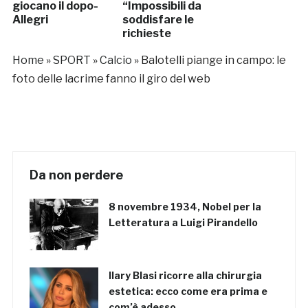
giocano il dopo-
“Impossibili da
Allegri
soddisfare le
richieste
dell’Uefa”
Home
»
SPORT
»
Calcio
»
Balotelli piange in campo: le
foto delle lacrime fanno il giro del web
Da non perdere
8 novembre 1934, Nobel per la
Letteratura a Luigi Pirandello
Ilary Blasi ricorre alla chirurgia
estetica: ecco come era prima e
com’è adesso…