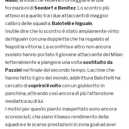
Milan
, la sfida che vedeva fronteggiare le due
formazioni di
Seedorf e Benitez
. Lo scontro più
atteso era quello tra i due attaccanti di maggior
calibro delle squadra:
Balotelii e higuain
.
Inutile dire che lo scontro è stato ampiamente vinto
da Higuain con una doppietta che ha regalato al
Napoli la vittoria. La sconfitta e altro non ancora
svelato hanno portato il giovane attaccante del Milan
letteralmente a piangere una volta
sostituito da
Pazzini
nel finale del secondo tempo. Lacrime che
hanno fatto il giro del mondo, addirittura Balottelli ha
cercato di
coprirsi il volto
con un giubbotto in
panchina, attirando così ancora di più l’attenzione
mediatica su di lui.
I motivi per questo pianto inaspettato sono ancora
sconosciuti, che siano il basso rendimento della
squadra e le scarse prestazioni in zona goal ad aver