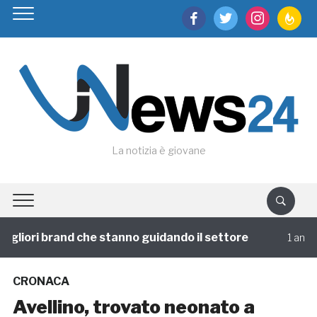
facebook
twitter
instagram
feedburn
La notizia è giovane
gliori brand che stanno guidando il settore
1 annofa
CRONACA
Avellino, trovato neonato a