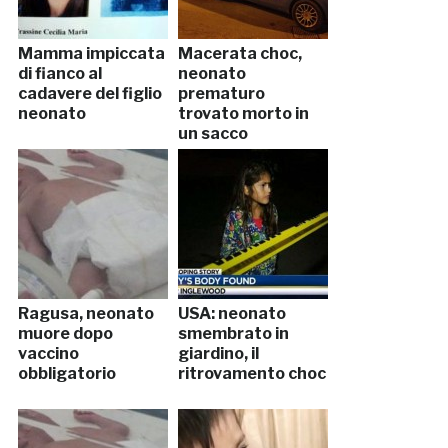
Mamma impiccata
Macerata choc,
di fianco al
neonato
cadavere del figlio
prematuro
neonato
trovato morto in
un sacco
Ragusa, neonato
USA: neonato
muore dopo
smembrato in
vaccino
giardino, il
obbligatorio
ritrovamento choc