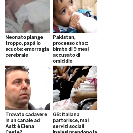
Neonato piange
Pakistan,
troppo, papà lo
processo choc:
scuote: emorragia
bimbo di 9 mesi
cerebrale
accusato di
omicidio
Trovato cadavere
GB: italiana
in un canale ad
partorisce, ma i
Asti: è Elena
servizi sociali
Ceste?
inglesi prendono la