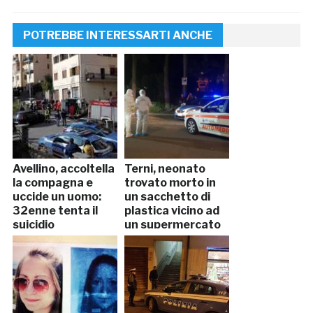
POTREBBE INTERESSARTI ANCHE
Avellino, accoltella
Terni, neonato
la compagna e
trovato morto in
uccide un uomo:
un sacchetto di
32enne tenta il
plastica vicino ad
suicidio
un supermercato