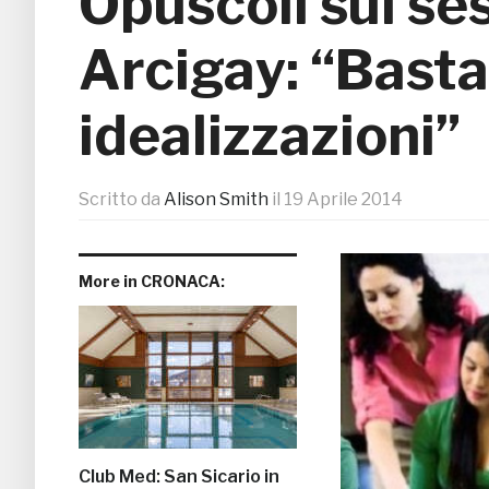
Opuscoli sul ses
Arcigay: “Basta
idealizzazioni”
Scritto da
Alison Smith
il
19 Aprile 2014
More in CRONACA:
Club Med: San Sicario in