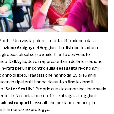
onti – Una vasta polemica si sta diffondendo dalla
ciazione Arcigay
del Reggiano ha distribuito ad una
egli opuscoli sul sesso anale. Il fatto è avvenuto
aneo-Dall’Aglio, dove i rappresentanti della fondazione
invitati per un
incontro sulla sessualità
rivolto agli
anno di liceo. I ragazzi, che hanno dai 15 ai 16 anni
udendo ripetenti, hanno ricevuto a fine lezione il
o “
Safer Sex Hiv
“. Proprio questa denominazione svela
nto dell’associazione di offrire ai ragazzi reggiani
ischiosi rapporti
sessuali, che portano sempre più
in chi non se ne protegge.