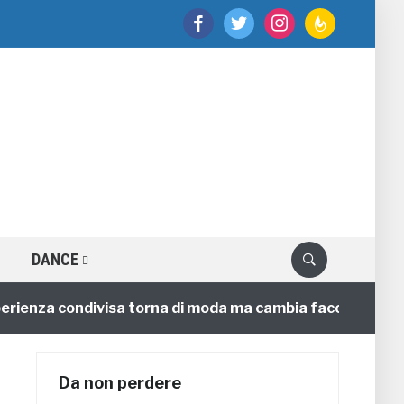
facebook
twitter
instagram
feedburner
DANCE
za condivisa torna di moda ma cambia faccia
4 annifa
Da non perdere