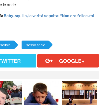
 le onde.
A:
Baby-squillo, la verità sepolta: “Non ero felice, mi
scuola
sesso anale
TWITTER
GOOGLE+