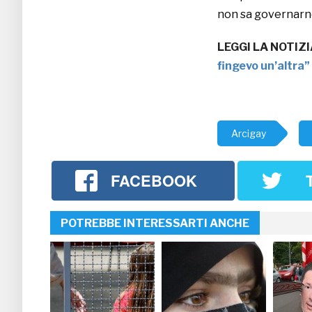
non sa governarne
LEGGI LA NOTIZI
fingevo un’altra”
Arcigay
FACEBOOK
POTREBBE INTERESSARTI ANCHE