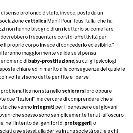
di senso profondo è stata, invece, posta da un
ssociazione
cattolica
Manif Pour Tous Italia, che ha
azzi non hanno bisogno di un ricettario su come fare
 dovrebbero frequentare corsi di affettività per
re
il proprio corpo invece di concederlo ed esibirlo.”
ulteranno maggiormente valide se si pensa
l fenomeno di
baby-prostituzione
, su cui gli psicologi
sposte chiare ed in merito alle conseguenze del quale le
oinvolte si sono dette pentite e “perse”.
 problematica non sta nello
schierarsi
pro oppure
ste due “fazioni”, ma cercare di comprendere che si
 vista che vanno
integrati
per il benessere dei giovani
ovani che spesso sono semplicemente tenuti all’oscuro
, nell’intento dei genitori di
proteggerli
, o
ati a se stessi, alla deriva in una società ostile a chi