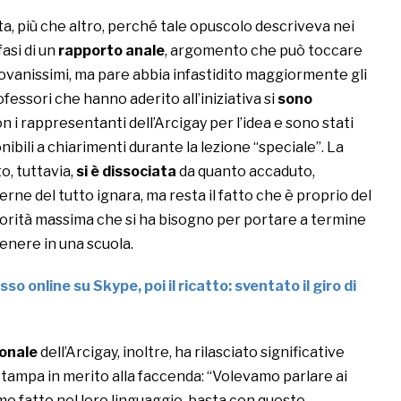
a, più che altro, perché tale opuscolo descriveva nei
fasi di un
rapporto anale
, argomento che può toccare
iovanissimi, ma pare abbia infastidito maggiormente gli
rofessori che hanno aderito all’iniziativa si
sono
n i rappresentanti dell’Arcigay per l’idea e sono stati
bili a chiarimenti durante la lezione “speciale”. La
to, tuttavia,
si è dissociata
da quanto accaduto,
rne del tutto ignara, ma resta il fatto che è proprio del
orità massima che si ha bisogno per portare a termine
enere in una scuola.
sso online su Skype, poi il ricatto: sventato il giro di
onale
dell’Arcigay, inoltre, ha rilasciato significative
 stampa in merito alla faccenda: “Volevamo parlare ai
mo fatto nel loro linguaggio, basta con queste