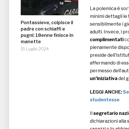
La polemica è sort
minimi dettagli le 
Pontassieve, colpisce il
sensibilmente i g
padre con schiaffi e
adulti. Invece, i p
pugni: 18enne finisce in
complimentati
co
manette
pienamente disponi
15 Luglio 2024
preside dell’Istitu
affermando di esse
permesso dell’aut
un’iniziativa
del g
LEGGI ANCHE:
Se
studentesse
Il
segretario nazi
dichiarazioni alla
ragazzi e lo abbia