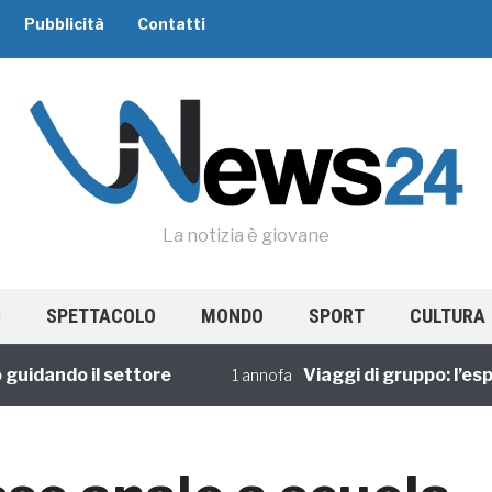
Pubblicità
Contatti
La notizia è giovane
SPETTACOLO
MONDO
SPORT
CULTURA
ndo il settore
Viaggi di gruppo: l’esperien
1 annofa