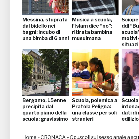
Messina, stuprata
Musica a scuola,
Sciope
dal bidello nei
l’Islam dice “no”:
ddl “B
bagni: incubo di
ritirata bambina
scuola”
una bimba di 6 anni
musulmana
motivi 
situazi
Bergamo, 15enne
Scuola, polemica a
Scuola
precipita dal
Pratola Peligna:
intonac
quarto piano della
una classe per soli
dati di
scuola: gravissimo
stranieri
edilizio
Home
»
CRONACA
»
Opuscoli sul sesso anale a scu