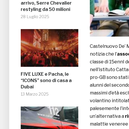
arrivo, Serre Chevalier
restyling da 50 milioni
28 Luglio 2025
Castelnuovo De’ M
notizia che l’
asso
classe di 15ennI d
nell’Istituto Catt
FIVE LUXE e Pacha, le
pro-GB sono stati 
“ICONS” sono di casa a
alunni del secondo 
Dubai
massimi d’età escl
13 Marzo 2025
volantino intitolat
palesemente l’inte
un’alternativa a
r
malattie veneree 