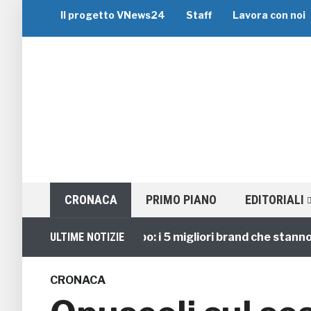
Il progetto VNews24
Staff
Lavora con noi
CRONACA
PRIMO PIANO
EDITORIALI
Viaggi di Gruppo: i 5 migliori brand che stanno guida
ULTIME NOTIZIE
CRONACA