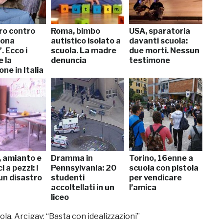
ro contro
Roma, bimbo
USA, sparatoria
uona
autistico isolato a
davanti scuola:
. Ecco i
scuola. La madre
due morti. Nessun
e la
denuncia
testimone
one in Italia
, amianto e
Dramma in
Torino, 16enne a
i a pezzi: i
Pennsylvania: 20
scuola con pistola
 un disastro
studenti
per vendicare
accoltellati in un
l’amica
liceo
ola, Arcigay: “Basta con idealizzazioni”