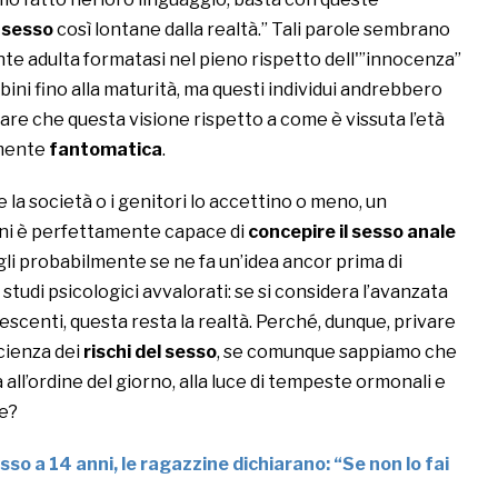
l sesso
così lontane dalla realtà.” Tali parole sembrano
e adulta formatasi nel pieno rispetto dell'”innocenza”
ini fino alla maturità, ma questi individui andrebbero
rare che questa visione rispetto a come è vissuta l’età
amente
fantomatica
.
e la società o i genitori lo accettino o meno, un
nni è perfettamente capace di
concepire il sesso anale
gli probabilmente se ne fa un’idea ancor prima di
 studi psicologici avvalorati: se si considera l’avanzata
olescenti, questa resta la realtà. Perché, dunque, privare
scienza dei
rischi del sesso
, se comunque sappiamo che
 all’ordine del giorno, alla luce di tempeste ormonali e
e?
sso a 14 anni, le ragazzine dichiarano: “Se non lo fai