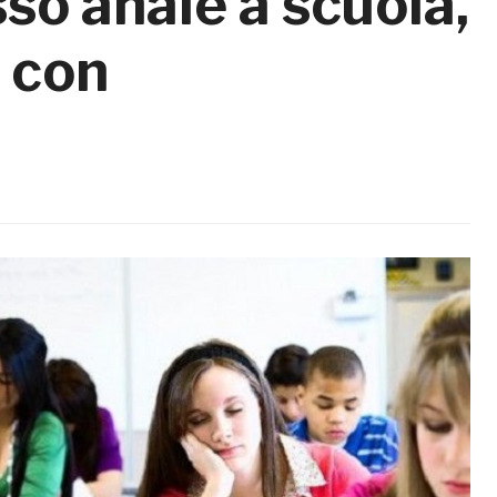
so anale a scuola,
 con