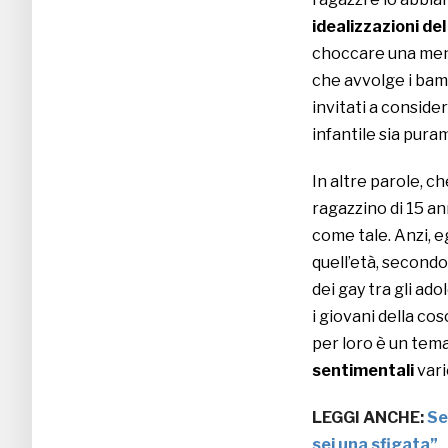
idealizzazioni de
choccare una ment
che avvolge i bamb
invitati a conside
infantile sia pur
In altre parole, ch
ragazzino di 15 a
come tale. Anzi, e
quell’età, secondo
dei gay tra gli ad
i giovani della co
per loro è un tema
sentimentali
vari
LEGGI ANCHE:
Se
sei una sfigata”