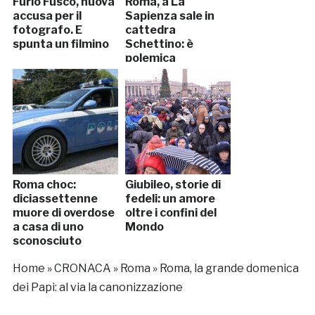
Furio Fusco, nuova
Roma, a La
accusa per il
Sapienza sale in
fotografo. E
cattedra
spunta un filmino
Schettino: è
polemica
Roma choc:
Giubileo, storie di
diciassettenne
fedeli: un amore
muore di overdose
oltre i confini del
a casa di uno
Mondo
sconosciuto
Home
»
CRONACA
»
Roma
»
Roma, la grande domenica
dei Papi: al via la canonizzazione