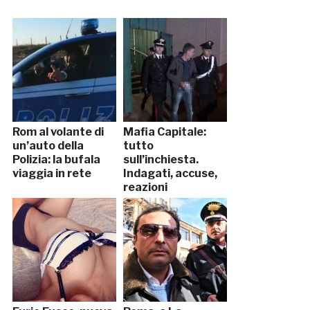
Rom al volante di
Mafia Capitale:
un’auto della
tutto
Polizia: la bufala
sull’inchiesta.
viaggia in rete
Indagati, accuse,
reazioni