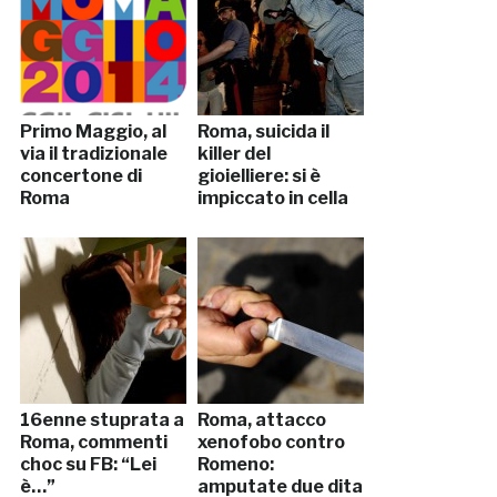
Primo Maggio, al
Roma, suicida il
via il tradizionale
killer del
concertone di
gioielliere: si è
Roma
impiccato in cella
16enne stuprata a
Roma, attacco
Roma, commenti
xenofobo contro
choc su FB: “Lei
Romeno:
è…”
amputate due dita