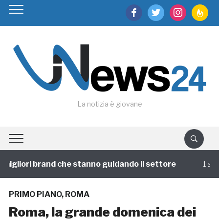
facebook
twitter
instagram
feedburn
La notizia è giovane
igliori brand che stanno guidando il settore
1 annofa
PRIMO PIANO
,
ROMA
Roma, la grande domenica dei