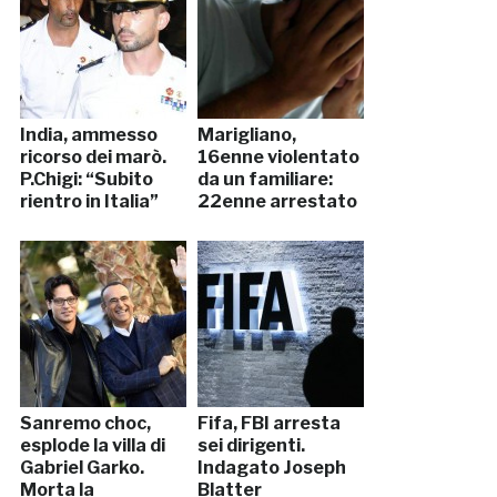
India, ammesso
Marigliano,
ricorso dei marò.
16enne violentato
P.Chigi: “Subito
da un familiare:
rientro in Italia”
22enne arrestato
Sanremo choc,
Fifa, FBI arresta
esplode la villa di
sei dirigenti.
Gabriel Garko.
Indagato Joseph
Morta la
Blatter