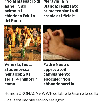
“No al massacro di
Meraviglia in
agnelli”, gli
Olanda: realizzato
animalisti
primo trapianto di
chiedono l’aiuto
cranio artificiale
del Papa
Venezia, festa
Padre Nostro,
studentesca
approvato il
nell’alcol: 20 i
cambiamento
feriti, 4 i minori in
epocale: “Non
coma
abbandonarci in
tentazione”
Home
»
CRONACA
»
WWF celebra la Giornata delle
Oasi, testimonial Marco Mengoni