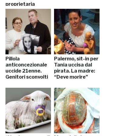
proprietaria
Pillola
Palermo, sit-in per
anticoncezionale
Tania uccisa dal
uccide 21enne.
pirata. La madre:
Genitori sconvolti
“Deve morire”