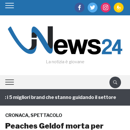
facebook
twitter
instagram
feedburn
La notizia è giovane
i 5 migliori brand che stanno guidando il settore
1 a
CRONACA
,
SPETTACOLO
Peaches Geldof morta per