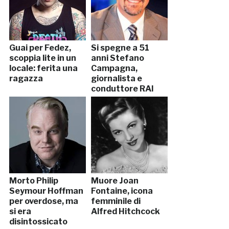
Guai per Fedez,
Si spegne a 51
scoppia lite in un
anni Stefano
locale: ferita una
Campagna,
ragazza
giornalista e
conduttore RAI
Morto Philip
Muore Joan
Seymour Hoffman
Fontaine, icona
per overdose, ma
femminile di
si era
Alfred Hitchcock
disintossicato