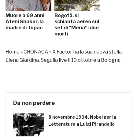
Muore a 69 anni
Bogotà, si
Afeni Shakur, la
schianta aereo sul
madre di Tupac
set di “Mena”: due
morti
Home
»
CRONACA
»
X Factor ha la sua nuova stella:
Elena Giardina. Seguila live il 19 ottobre a Bologna
Da non perdere
8 novembre 1934, Nobel per la
Letteratura a Luigi Pirandello