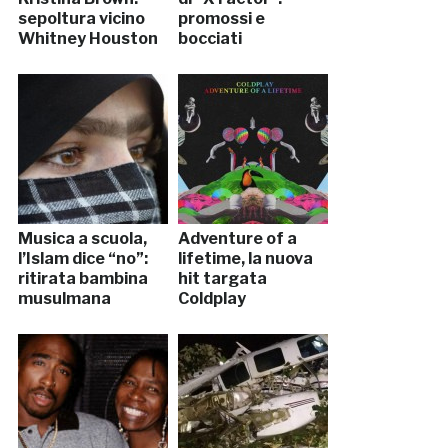
sepoltura vicino
promossi e
Whitney Houston
bocciati
Musica a scuola,
Adventure of a
l’Islam dice “no”:
lifetime, la nuova
ritirata bambina
hit targata
musulmana
Coldplay