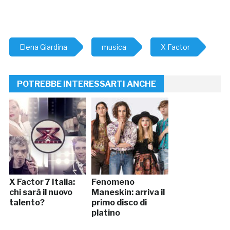
Elena Giardina
musica
X Factor
POTREBBE INTERESSARTI ANCHE
X Factor 7 Italia:
Fenomeno
chi sarà il nuovo
Maneskin: arriva il
talento?
primo disco di
platino