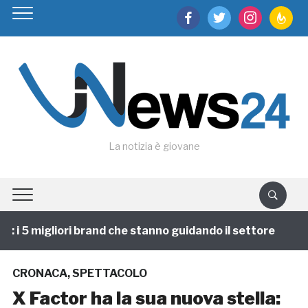
facebook
twitter
instagram
feedburn
La notizia è giovane
i 5 migliori brand che stanno guidando il settore
1 
CRONACA
,
SPETTACOLO
X Factor ha la sua nuova stella: