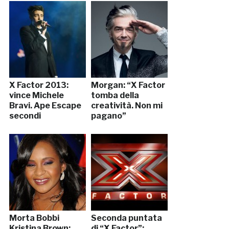
X Factor 2013:
Morgan: “X Factor
vince Michele
tomba della
Bravi. Ape Escape
creatività. Non mi
secondi
pagano”
Morta Bobbi
Seconda puntata
Kristina Brown:
di “X Factor”: