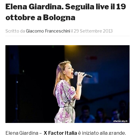
Elena Giardina. Seguila live il 19
ottobre a Bologna
Scritto da
Giacomo Franceschini
il
29 Settembre 2013
Elena Giardina –
X Factor Italia
è iniziato alla grande.