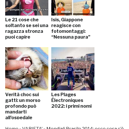
Le 21 cose che
Isis, Giappone
soltanto se sei una
reagisce con
ragazza stronza
fotomontaggi:
puoi capire
“Nessuna paura”
Verità choc sui
Les Plages
gatti: un morso
Électroniques
profondo può
2022: i primi nomi
mandarti
all’ospedale
Home
»
VARIETA'
»
Mondiali Brasile 2014: ecco cosa c’è