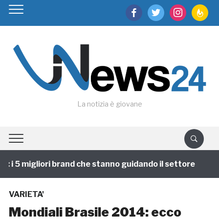
facebook
twitter
instagram
feedburn
La notizia è giovane
 i 5 migliori brand che stanno guidando il settore
1 
VARIETA'
Mondiali Brasile 2014: ecco