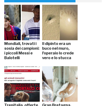
Mondiali, trovati i
Il dipinto era un
sosia dei campioni:
buco nel muro,
i piccoli Messi e
l’operaio lo crede
Balotelli
vero e lo stucca
Trenitalia, offerte
Gran Bretagna,