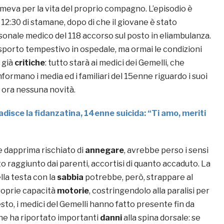
meva per la vita del proprio compagno. L’episodio è
12:30 di stamane, dopo di che il giovane è stato
sonale medico del 118 accorso sul posto in eliambulanza.
asporto tempestivo in ospedale, ma ormai le condizioni
 già
critiche
: tutto starà ai medici dei Gemelli, che
ormano i media ed i familiari del 15enne riguardo i suoi
r ora nessuna novità.
adisce la fidanzatina, 14enne suicida: “Ti amo, meriti
e dapprima rischiato di
annegare
, avrebbe perso i sensi
o raggiunto dai parenti, accortisi di quanto accaduto. La
lla testa con la
sabbia
potrebbe, però, strappare al
roprie capacità
motorie
, costringendolo alla paralisi per
resto, i medici del Gemelli hanno fatto presente fin da
nne ha riportato importanti
danni
alla spina dorsale: se