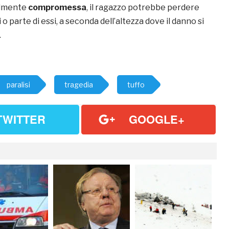
almente
compromessa
, il ragazzo potrebbe perdere
rti o parte di essi, a seconda dell’altezza dove il danno si
.
paralisi
tragedia
tuffo
TWITTER
GOOGLE+