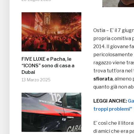
Ostia – E’ il 7 gi
propria comitiva 
2014. Il giovane f
pericolosamente la
FIVE LUXE e Pacha, le
ragazzo viene tras
“ICONS” sono di casa a
trova tutt’ora nel
Dubai
sfiorata
, almeno 
13 Marzo 2025
quanto già non ab
LEGGI ANCHE:
Ga
troppi problemi”
E’ così che il lit
di amici che era pa