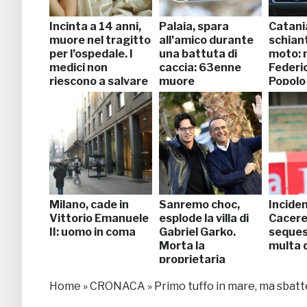
Incinta a 14 anni,
Palaia, spara
Catania
muore nel tragitto
all’amico durante
schiant
per l’ospedale. I
una battuta di
moto: 
medici non
caccia: 63enne
Federi
riescono a salvare
muore
Popolo
il bimbo
Milano, cade in
Sanremo choc,
Incide
Vittorio Emanuele
esplode la villa di
Caceres
II: uomo in coma
Gabriel Garko.
seques
Morta la
multa 
proprietaria
Home
»
CRONACA
»
Primo tuffo in mare, ma sbatte