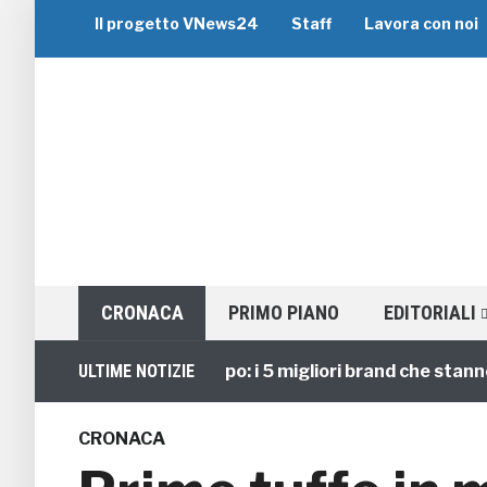
Il progetto VNews24
Staff
Lavora con noi
CRONACA
PRIMO PIANO
EDITORIALI
Viaggi di Gruppo: i 5 migliori brand che stanno gui
ULTIME NOTIZIE
CRONACA