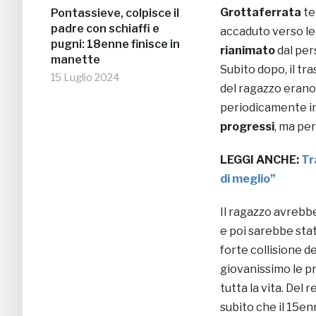
Grottaferrata
te
Pontassieve, colpisce il
padre con schiaffi e
accaduto verso le 
pugni: 18enne finisce in
rianimato
dal per
manette
Subito dopo, il tr
15 Luglio 2024
del ragazzo erano
periodicamente inf
progressi
, ma pe
LEGGI ANCHE:
Tr
di meglio”
Il ragazzo avrebb
e poi sarebbe stat
forte collisione de
giovanissimo le p
tutta la vita. Del 
subito che il 15e