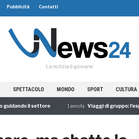
Pubblicità
Contatti
La notizia è giovane
SPETTACOLO
MONDO
SPORT
CULTURA
dando il settore
Viaggi di gruppo: l’esperi
1 annofa