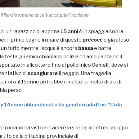
Il litorale romano dove è accaduto l’incidente
ugno, un ragazzino di appena
15 anni
è in spiaggia con la
per il primo bagno in mare di questo
precoce
e già afoso
a un tuffo mentre l’acqua è ancora
bassa
e batte
 testa: gli amici chiamano polizia ed ambulanza ed il
portato in elicottero fino al policlinico Gemelli, dove si
 tentativo di
scongiurare
il peggio. Una tragedia
per ora: il 15enne potrebbe rimetterci molto di più di
bia perso.
y 14enne abbandonato da genitori adottivi: “Ci dà
orale romano ha visto accadere la scena, mentre il gruppo
rtito dalla cittadina provinciale di