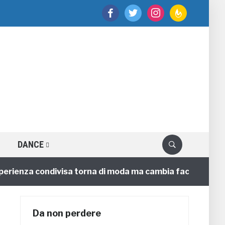
facebook
twitter
instagram
feedburner
DANCE
enza condivisa torna di moda ma cambia faccia
4 ann
Da non perdere