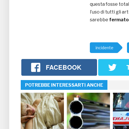
questa fosse tot
l’uso di tutti gli a
sarebbe
fermato
incidente
FACEBOOK
POTREBBE INTERESSARTI ANCHE