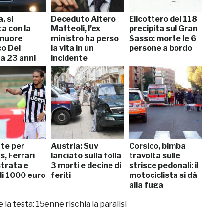
, si
Deceduto Altero
Elicottero del 118
a con la
Matteoli, l’ex
precipita sul Gran
muore
ministro ha perso
Sasso: morte le 6
co Del
la vita in un
persone a bordo
 a 23 anni
incidente
nte per
Austria: Suv
Corsico, bimba
, Ferrari
lanciato sulla folla
travolta sulle
trata e
3 morti e decine di
strisce pedonali: il
di 1000 euro
feriti
motociclista si dà
alla fuga
 la testa: 15enne rischia la paralisi