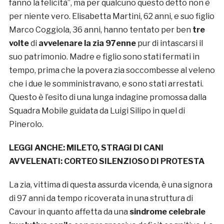
fanno la felicità”, ma per qualcuno questo detto non è
per niente vero. Elisabetta Martini, 62 anni, e suo figlio
Marco Coggiola, 36 anni, hanno tentato per ben
tre
volte
di
avvelenare la zia 97enne
pur di intascarsi il
suo patrimonio. Madre e figlio sono stati fermati in
tempo, prima che la povera zia soccombesse al veleno
che i due le somministravano, e sono stati arrestati.
Questo è l’esito di una lunga indagine promossa dalla
Squadra Mobile guidata da Luigi Silipo in quel di
Pinerolo.
LEGGI ANCHE:
MILETO, STRAGI DI CANI
AVVELENATI: CORTEO SILENZIOSO DI PROTESTA
La zia, vittima di questa assurda vicenda, è una signora
di 97 anni da tempo ricoverata in una struttura di
Cavour in quanto affetta da una
sindrome celebrale