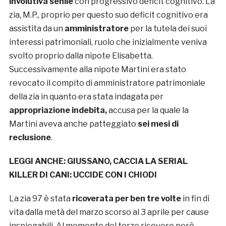
involutiva senile
con progressivo deficit cognitivo. La
zia, M.P., proprio per questo suo deficit cognitivo era
assistita da un
amministratore
per la tutela dei suoi
interessi patrimoniali, ruolo che inizialmente veniva
svolto proprio dalla nipote Elisabetta.
Successivamente alla nipote Martini era stato
revocato il compito di amministratore patrimoniale
della zia in quanto era stata indagata per
appropriazione indebita,
accusa per la quale la
Martini aveva anche patteggiato
sei mesi di
reclusione
.
LEGGI ANCHE:
GIUSSANO, CACCIA LA SERIAL
KILLER DI CANI: UCCIDE CON I CHIODI
La zia 97 è stata
ricoverata per ben tre volte
in fin di
vita dalla metà del marzo scorso al 3 aprile per cause
inspiegabili. Al momento del terzo ricovero però,