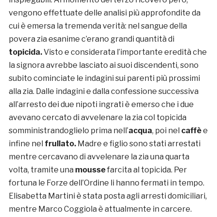
vengono effettuate delle analisi più approfondite da
cui è emersa la tremenda verità: nel sangue della
povera zia esanime c’erano grandi quantità di
topicida.
Visto e considerata l’importante eredità che
la signora avrebbe lasciato ai suoi discendenti, sono
subito cominciate le indagini sui parenti più prossimi
alla zia. Dalle indagini e dalla confessione successiva
all’arresto dei due nipoti ingrati è emerso che i due
avevano cercato di avvelenare la zia col topicida
somministrandoglielo prima nell’
acqua
, poi nel
caffè
e
infine nel
frullato.
Madre e figlio sono stati arrestati
mentre cercavano di avvelenare la zia una quarta
volta, tramite una
mousse
farcita al topicida. Per
fortuna le Forze dell’Ordine li hanno fermati in tempo.
Elisabetta Martini è stata posta agli arresti domiciliari,
mentre Marco Coggiola è attualmente in carcere.