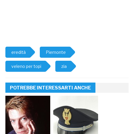
eredità
Piemonte
veleno per topi
zia
POTREBBE INTERESSARTI ANCHE