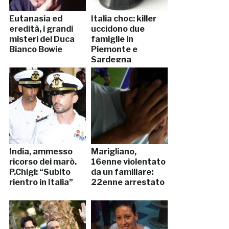
Eutanasia ed
Italia choc: killer
eredità, i grandi
uccidono due
misteri del Duca
famiglie in
Bianco Bowie
Piemonte e
Sardegna
India, ammesso
Marigliano,
ricorso dei marò.
16enne violentato
P.Chigi: “Subito
da un familiare:
rientro in Italia”
22enne arrestato