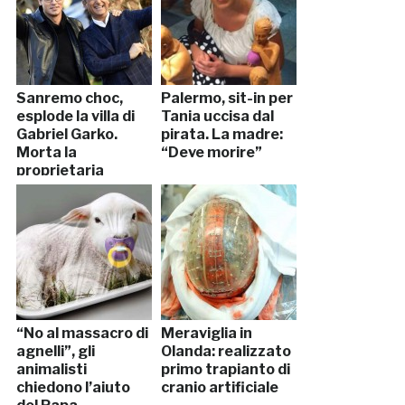
Sanremo choc,
Palermo, sit-in per
esplode la villa di
Tania uccisa dal
Gabriel Garko.
pirata. La madre:
Morta la
“Deve morire”
proprietaria
“No al massacro di
Meraviglia in
agnelli”, gli
Olanda: realizzato
animalisti
primo trapianto di
chiedono l’aiuto
cranio artificiale