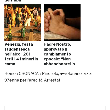
del Papa
Venezia, festa
Padre Nostro,
studentesca
approvato il
nell’alcol: 20 i
cambiamento
feriti, 4 i minori in
epocale: “Non
coma
abbandonarci in
tentazione”
Home
»
CRONACA
»
Pinerolo, avvelenano la zia
97enne per l’eredità. Arrestati