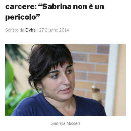
carcere: “Sabrina non è un
pericolo”
Scritto da
Elvira
il
27 Giugno 2014
Sabrina Misseri