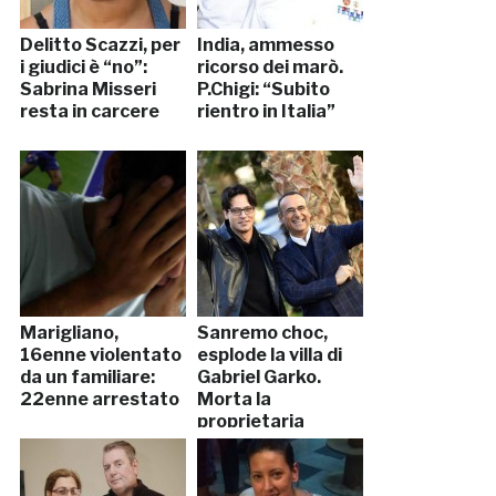
Delitto Scazzi, per
India, ammesso
i giudici è “no”:
ricorso dei marò.
Sabrina Misseri
P.Chigi: “Subito
resta in carcere
rientro in Italia”
Marigliano,
Sanremo choc,
16enne violentato
esplode la villa di
da un familiare:
Gabriel Garko.
22enne arrestato
Morta la
proprietaria