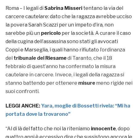
Roma – I legali di
Sabrina Misseri
tentano la via del
carcere cautelare: dato che la ragazza avrebbe ucciso
la povera Sarah Scazzi per un impeto d’ira, non
sarebbe più un
pericolo
per la società. A curare il caso
della cugina dell’assassina sono stati gli avvocati
Coppi e Marseglia, i quali hanno rifiutato
l’ordinanza
del
tribunale del
Riesame
di Taranto, che il 18
febbraio di quest’anno ha confermato la misura
cautelare in carcere. Invece, i legali della ragazza si
stanno battendo per ottenere
misure
meno rigide nei
suoi confronti.
LEGGI ANCHE:
Yara, moglie di Bossetti rivela: “Mi ha
portata dove la trovarono”
“Al di là del fatto che noi la riteniamo
innocente
, dopo
quattro anni è eccessivo dire che sussistono ancora le