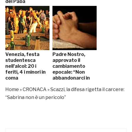
del Papa
Venezia, festa
Padre Nostro,
studentesca
approvato il
nell’alcol: 20 i
cambiamento
feriti, 4 i minori in
epocale: “Non
coma
abbandonarci in
tentazione”
Home
»
CRONACA
»
Scazzi, la difesa rigetta il carcere:
“Sabrina non è un pericolo”