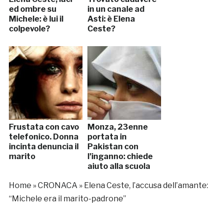
ed ombre su
in un canale ad
Michele: è lui il
Asti: è Elena
colpevole?
Ceste?
Frustata con cavo
Monza, 23enne
telefonico. Donna
portata in
incinta denuncia il
Pakistan con
marito
l’inganno: chiede
aiuto alla scuola
Home
»
CRONACA
»
Elena Ceste, l’accusa dell’amante:
“Michele era il marito-padrone”