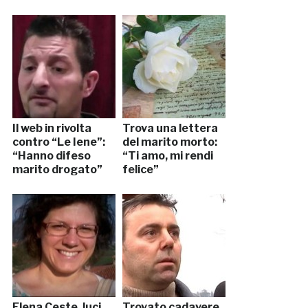
Il web in rivolta
Trova una lettera
contro “Le Iene”:
del marito morto:
“Hanno difeso
“Ti amo, mi rendi
marito drogato”
felice”
Elena Ceste, luci
Trovato cadavere