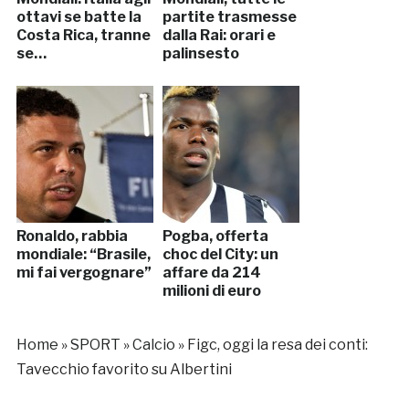
ottavi se batte la
partite trasmesse
Costa Rica, tranne
dalla Rai: orari e
se…
palinsesto
Ronaldo, rabbia
Pogba, offerta
mondiale: “Brasile,
choc del City: un
mi fai vergognare”
affare da 214
milioni di euro
Home
»
SPORT
»
Calcio
»
Figc, oggi la resa dei conti:
Tavecchio favorito su Albertini