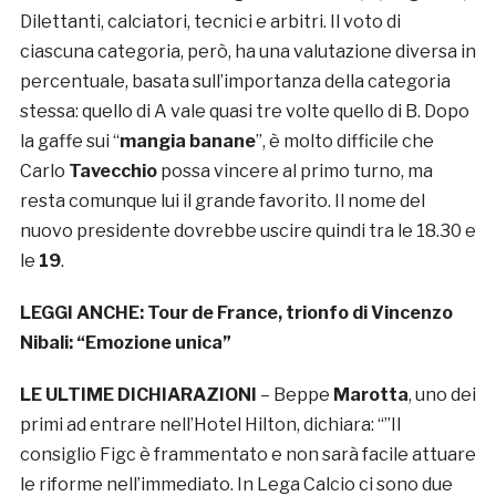
Dilettanti, calciatori, tecnici e arbitri. Il voto di
ciascuna categoria, però, ha una valutazione diversa in
percentuale, basata sull’importanza della categoria
stessa: quello di A vale quasi tre volte quello di B. Dopo
la gaffe sui “
mangia banane
”, è molto difficile che
Carlo
Tavecchio
possa vincere al primo turno, ma
resta comunque lui il grande favorito. Il nome del
nuovo presidente dovrebbe uscire quindi tra le 18.30 e
le
19
.
LEGGI ANCHE:
Tour de France, trionfo di Vincenzo
Nibali: “Emozione unica”
LE ULTIME DICHIARAZIONI
– Beppe
Marotta
, uno dei
primi ad entrare nell’Hotel Hilton, dichiara: “”Il
consiglio Figc è frammentato e non sarà facile attuare
le riforme nell’immediato. In Lega Calcio ci sono due