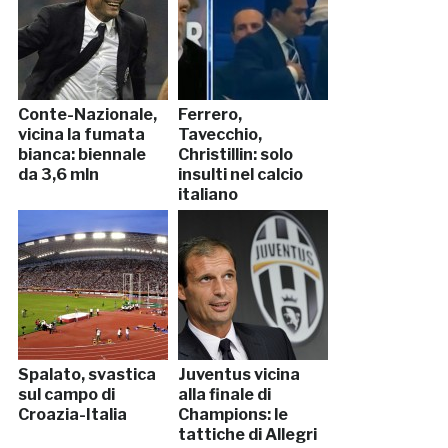
Conte-Nazionale,
Ferrero,
vicina la fumata
Tavecchio,
bianca: biennale
Christillin: solo
da 3,6 mln
insulti nel calcio
italiano
Spalato, svastica
Juventus vicina
sul campo di
alla finale di
Croazia-Italia
Champions: le
tattiche di Allegri