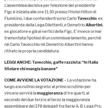
L’assemblea decisiva per l’elezione del presidente
Figc è iniziata alle ore 11.30 presso l’Hotel Hilton di
Fiumicino. I due contendenti sono Carlo
Tavecchio
, ex
presidente della Lega Dilettanti, e Demetrio
Albertini
,
ex giocatore e già ai vertici della Figc. E’ invece ormai
tramontata l’ipotesi di un commissariamento, perché
né Carlo Tavecchio né Demetrio Albertini hanno
ritirato la propria candidatura.
LEGGI ANCHE:
Tavecchio, gaffe razzista: “In Italia
titolare chi mangia banane”
COME AVVIENE LA VOTAZIONE
– La votazione ha
luogo a scrutinio segreto: al primo scrutinio per
vincere servirà la
maggioranza
di tre quarti, al
secondo dei due terzi e al terzo la maggioranza
assembleare dei 278 delegati tra Serie A, B, Lega Pro,