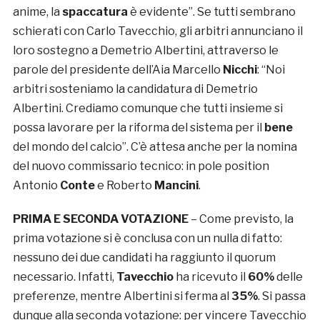
anime, la
spaccatura
è evidente”. Se tutti sembrano
schierati con Carlo Tavecchio, gli arbitri annunciano il
loro sostegno a Demetrio Albertini, attraverso le
parole del presidente dell’Aia Marcello
Nicchi
: “Noi
arbitri sosteniamo la candidatura di Demetrio
Albertini. Crediamo comunque che tutti insieme si
possa lavorare per la riforma del sistema per il
bene
del mondo del calcio”. C’è attesa anche per la nomina
del nuovo commissario tecnico: in pole position
Antonio
Conte
e Roberto
Mancini
.
PRIMA E SECONDA VOTAZIONE
– Come previsto, la
prima votazione si è conclusa con un nulla di fatto:
nessuno dei due candidati ha raggiunto il quorum
necessario. Infatti,
Tavecchio
ha ricevuto il
60%
delle
preferenze, mentre Albertini si ferma al
35%
. Si passa
dunque alla seconda votazione: per vincere Tavecchio