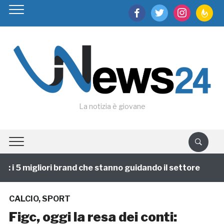
facebook
twitter
instagram
feedburn
La notizia è giovane
i 5 migliori brand che stanno guidando il settore
1 a
CALCIO
,
SPORT
Figc, oggi la resa dei conti: