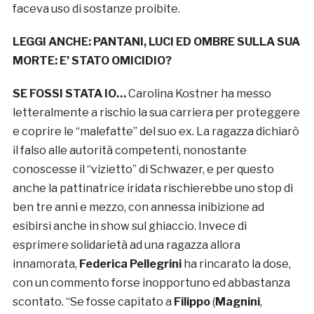
faceva uso di sostanze proibite.
LEGGI ANCHE:
PANTANI, LUCI ED OMBRE SULLA SUA
MORTE: E’ STATO OMICIDIO?
SE FOSSI STATA IO…
Carolina Kostner ha messo
letteralmente a rischio la sua carriera per proteggere
e coprire le “malefatte” del suo ex. La ragazza dichiarò
il falso alle autorità competenti, nonostante
conoscesse il “vizietto” di Schwazer, e per questo
anche la pattinatrice iridata rischierebbe uno stop di
ben tre anni e mezzo, con annessa inibizione ad
esibirsi anche in show sul ghiaccio. Invece di
esprimere solidarietà ad una ragazza allora
innamorata,
Federica Pellegrini
ha rincarato la dose,
con un commento forse inopportuno ed abbastanza
scontato. “Se fosse capitato a
Filippo
(
Magnini
,