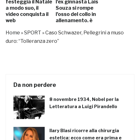
festeggia il Natale
l’ex ginnasta Lais
a modo suo, il
Souza si rompe
video conquista il
l’osso del collo in
web
allenamento, è
grave
Home
»
SPORT
»
Caso Schwazer, Pellegrini a muso
duro: “Tolleranza zero”
Da non perdere
8 novembre 1934, Nobel per la
Letteratura a Luigi Pirandello
Ilary Blasi ricorre alla chirurgia
estetica: ecco come era prima e