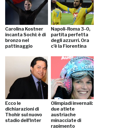
Carolina Kostner
Napoli-Roma 3-0,
incanta Sochi: è di
partita perfetta
bronzo nel
degli azzurri. Ora
pattinaggio
c’è la Fiorentina
Ecco le
Olimpiadi invernali:
dichiarazioni di
due atlete
Thohir sul nuovo
austriache
stadio dell’Inter
minacciate di
rapimento