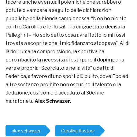
tacere anche eventuali polemiche che sarebbero
potute divampare a seguito delle dichiarazioni
pubbliche della bionda campionessa. “Non ho niente
contro Carolina e lei lo sa! – ha cinguettato decisa la
Pellegrini – Ho solo detto cosa avrei fatto io mi fossi
trovata a scoprire che il mio fidanzato si dopava”. Al di
là dell’ umana comprensione, la sportiva ha
però ribadito la necessità di estirpare il
doping
, una
vera e propria “Scorciatoia nella vita” a detta di
Federica, a favore di uno sport più pulito, dove Epo ed
altre sostanze proibite non oscurino il talento e la
dedizione, così come è accaduto al 30enne
maratoneta
Alex Schwazer
.
alex schwazer
Carolina Kostner