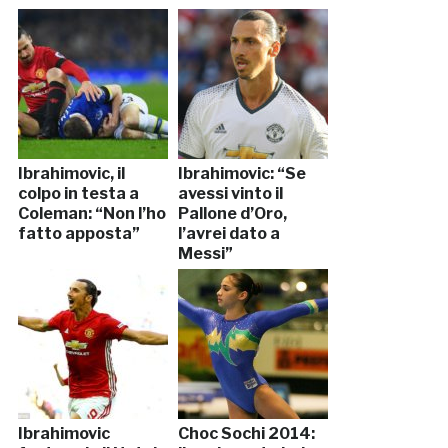
Ibrahimovic, il
Ibrahimovic: “Se
colpo in testa a
avessi vinto il
Coleman: “Non l’ho
Pallone d’Oro,
fatto apposta”
l’avrei dato a
Messi”
Ibrahimovic
Choc Sochi 2014: