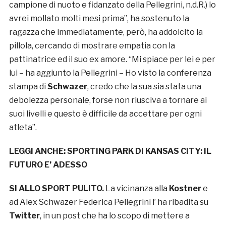
campione di nuoto e fidanzato della Pellegrini, n.d.R.) lo
avrei mollato molti mesi prima”, ha sostenuto la
ragazza che immediatamente, però, ha addolcito la
pillola, cercando di mostrare empatia con la
pattinatrice ed il suo ex amore. “Mi spiace per lei e per
lui – ha aggiunto la Pellegrini – Ho visto la conferenza
stampa di
Schwazer
, credo che la sua sia stata una
debolezza personale, forse non riusciva a tornare ai
suoi livelli e questo è difficile da accettare per ogni
atleta”.
LEGGI ANCHE:
SPORTING PARK DI KANSAS CITY: IL
FUTURO E’ ADESSO
SI ALLO SPORT PULITO.
La vicinanza alla
Kostner
e
ad Alex Schwazer Federica Pellegrini l’ ha ribadita su
Twitter
, in un post che ha lo scopo di mettere a