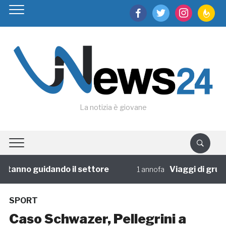
facebook
twitter
instagram
feedburn
La notizia è giovane
tanno guidando il settore
Viaggi di gruppo:
1 annofa
SPORT
Caso Schwazer, Pellegrini a