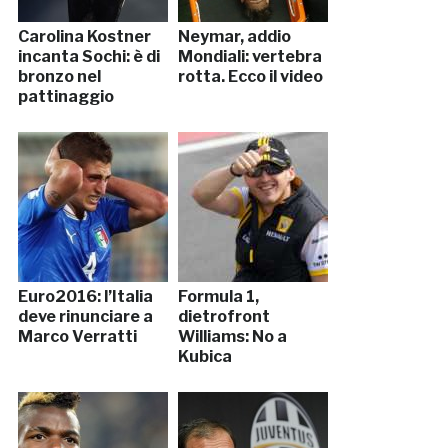
Carolina Kostner
Neymar, addio
incanta Sochi: è di
Mondiali: vertebra
bronzo nel
rotta. Ecco il video
pattinaggio
Euro2016: l’Italia
Formula 1,
deve rinunciare a
dietrofront
Marco Verratti
Williams: No a
Kubica