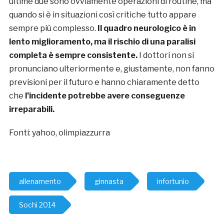
ultime due sono ovviamente operazioni di routine, ma
quando si è in situazioni così critiche tutto appare
sempre più complesso.
Il quadro neurologico è in
lento miglioramento, ma il rischio di una paralisi
completa è sempre consistente.
I dottori non si
pronunciano ulteriormente e, giustamente, non fanno
previsioni per il futuro e hanno chiaramente detto
che
l’incidente potrebbe avere conseguenze
irreparabili.
Fonti: yahoo, olimpiazzurra
allenamento
ginnasta
infortunio
Sochi 2014