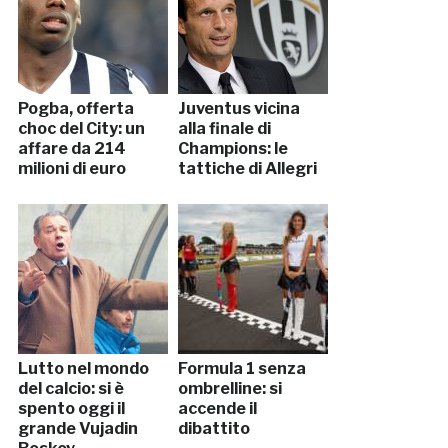
Pogba, offerta
Juventus vicina
choc del City: un
alla finale di
affare da 214
Champions: le
milioni di euro
tattiche di Allegri
Lutto nel mondo
Formula 1 senza
del calcio: si è
ombrelline: si
spento oggi il
accende il
grande Vujadin
dibattito