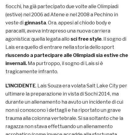
fiocchi, ha già partecipato due volte alle Olimpiadi
(estive) nel 2006 ad Atene e nel 2008 a Pechino in
veste di
ginnasta
. Ora. appesi al chiodo body e
paracalli, aveva intrapreso una nuova carriera
agonistica: quella legata allo
sci free style
. Il sogno di
Lais era quello di entrare nella storia dello sport
riuscendo a partecipare alle Olimpiadi sia estive che
invernali.
Ma purtroppo, il sogno di Lais si è
tragicamente infranto.
L’INCIDENTE
. Lais Souza era volata Salt Lake City per
ultimare la preparazione in vista di Sochi 2014, ma
durante un allenamento ha avuto un incidente di cui
non si conoscono i dettagli e ha riportato un grave
trauma alla colonna vertebrale. Si sa soltanto che la
ragazza non stava effettuando un allenamento
acrobatico (come invece accadde alla sfortunata