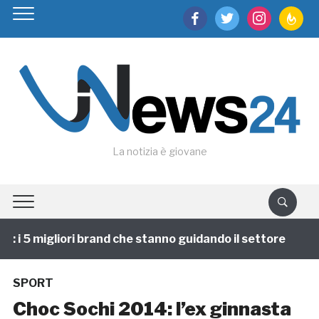
facebook
twitter
instagram
feedburn
La notizia è giovane
i 5 migliori brand che stanno guidando il settore
1 
SPORT
Choc Sochi 2014: l’ex ginnasta