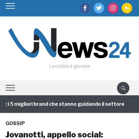
facebook
twitter
instagram
feedburn
La notizia è giovane
i 5 migliori brand che stanno guidando il settore
1 
GOSSIP
Jovanotti, appello social: