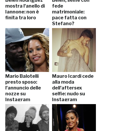
Belen Rodriguez
Belen, selfie con
mostra l’anello di
fede
Iannone: non è
matrimoniale:
finita tra loro
pace fatta con
Stefano?
Mario Balotelli
Mauro Icardi cede
presto sposo:
alla moda
l’annuncio delle
dell’aftersex
nozze su
selfie: nudo su
Instagram
Instagram