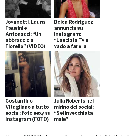
Jovanotti, Laura
Belen Rodriguez
Pausini e
annuncia su
Antonacci: “Un
Instagram:
abbraccio a
“Lascio la Tv e
Fiorello” (VIDEO)
vado a fare la
parrucchiera”
Costantino
Julia Roberts nel
Vitagliano a tutto
mirino dei social:
social: foto sexy su
“Sei invecchiata
Instagram (FOTO)
male”