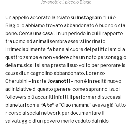
Jovanotti e il piccolo Biagio
Un appello accorato lanciato su
Instagram
: “Lui è
Biagio lo abbiamo trovato abbandonato è buono e sta
bene. Cerca una casa”. In un periodo in cui il rapporto
tra uomo ed animali sembra essersi incrinato
irrimediabilmente, fa bene al cuore dei patiti di amici a
quattro zampe e non vedere che un noto personaggio
della musica italiana presta il suo volto per perorare la
causa di un cagnolino abbandonato. Lorenzo
Cherubini – in arte
Jovanotti
– non è in realtà nuovo
ad iniziative di questo genere: come sapranno i suoi
followers più accaniti infatti, il performer di successi
planetari come
“A te”
e “Ciao mamma” aveva già fatto
ricorso ai social network per documentare il
salvataggio di un povero merlo caduto dal nido.