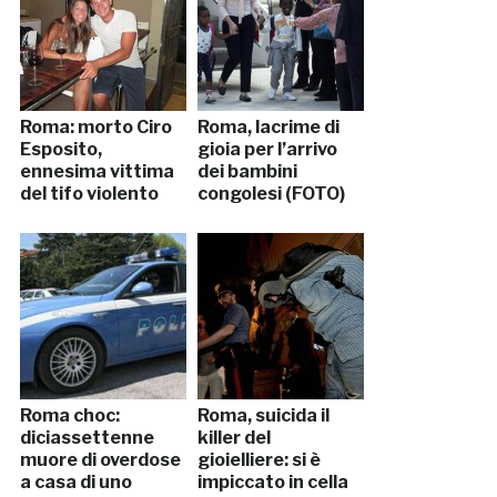
Roma: morto Ciro
Roma, lacrime di
Esposito,
gioia per l’arrivo
ennesima vittima
dei bambini
del tifo violento
congolesi (FOTO)
Roma choc:
Roma, suicida il
diciassettenne
killer del
muore di overdose
gioielliere: si è
a casa di uno
impiccato in cella