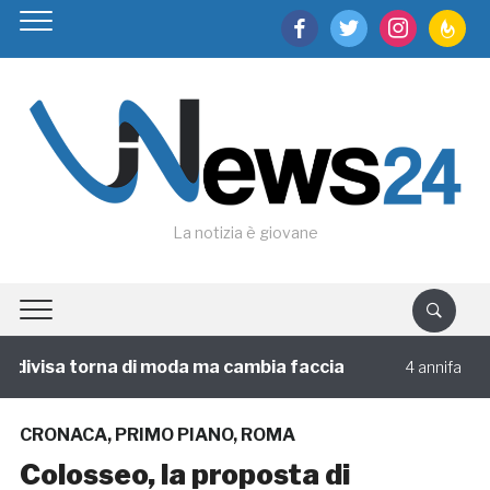
facebook
twitter
instagram
feedburn
La notizia è giovane
visa torna di moda ma cambia faccia
Circol
4 annifa
CRONACA
,
PRIMO PIANO
,
ROMA
Colosseo, la proposta di