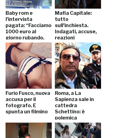
Baby rom e
Mafia Capitale:
l’intervista
tutto
pagata: “Facciamo
sull’inchiesta.
1000 euro al
Indagati, accuse,
giorno rubando,
reazioni
ma solo in Italia”
Furio Fusco, nuova
Roma, a La
accusa per il
Sapienza sale in
fotografo. E
cattedra
spunta un filmino
Schettino: è
polemica