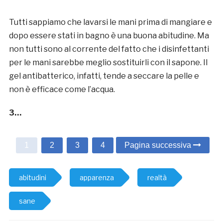
Tutti sappiamo che lavarsi le mani prima di mangiare e
dopo essere stati in bagno è una buona abitudine. Ma
non tutti sono al corrente del fatto che i disinfettanti
per le mani sarebbe meglio sostituirli con il sapone. Il
gel antibatterico, infatti, tende a seccare la pelle e
non è efficace come l’acqua.
3…
1
2
3
4
Pagina successiva
abitudini
apparenza
realtà
sane