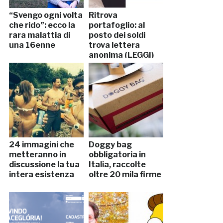
“Svengo ogni volta
Ritrova
che rido”: ecco la
portafoglio: al
rara malattia di
posto dei soldi
una 16enne
trova lettera
anonima (LEGGI)
24 immagini che
Doggy bag
metteranno in
obbligatoria in
discussione la tua
Italia, raccolte
intera esistenza
oltre 20 mila firme