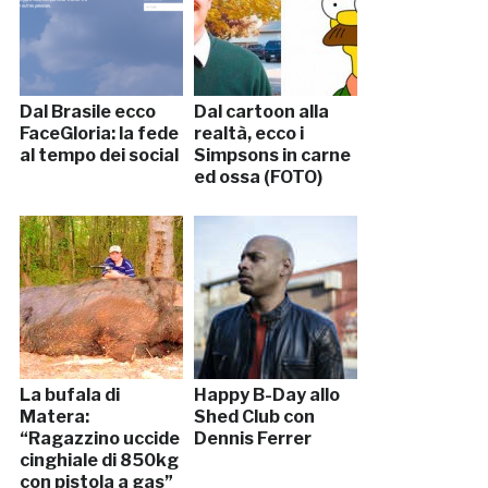
Dal Brasile ecco
Dal cartoon alla
FaceGloria: la fede
realtà, ecco i
al tempo dei social
Simpsons in carne
ed ossa (FOTO)
La bufala di
Happy B-Day allo
Matera:
Shed Club con
“Ragazzino uccide
Dennis Ferrer
cinghiale di 850kg
con pistola a gas”