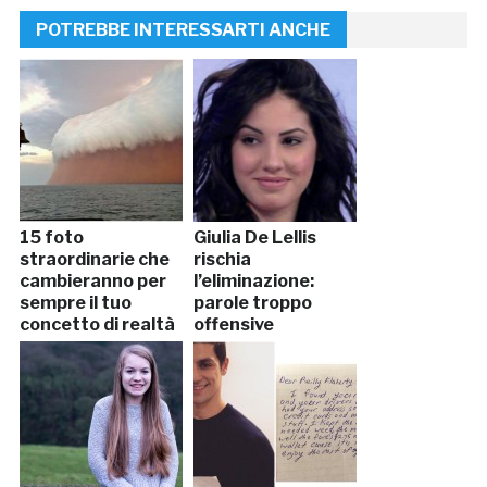
POTREBBE INTERESSARTI ANCHE
15 foto
Giulia De Lellis
straordinarie che
rischia
cambieranno per
l’eliminazione:
sempre il tuo
parole troppo
concetto di realtà
offensive