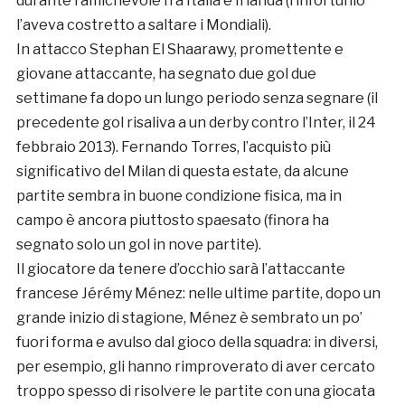
durante l’amichevole fra Italia e Irlanda (l’infortunio
l’aveva costretto a saltare i Mondiali).
In attacco Stephan El Shaarawy, promettente e
giovane attaccante, ha segnato due gol due
settimane fa dopo un lungo periodo senza segnare (il
precedente gol risaliva a un derby contro l’Inter, il 24
febbraio 2013). Fernando Torres, l’acquisto più
significativo del Milan di questa estate, da alcune
partite sembra in buone condizione fisica, ma in
campo è ancora piuttosto spaesato (finora ha
segnato solo un gol in nove partite).
Il giocatore da tenere d’occhio sarà l’attaccante
francese Jérémy Ménez: nelle ultime partite, dopo un
grande inizio di stagione, Ménez è sembrato un po’
fuori forma e avulso dal gioco della squadra: in diversi,
per esempio, gli hanno rimproverato di aver cercato
troppo spesso di risolvere le partite con una giocata