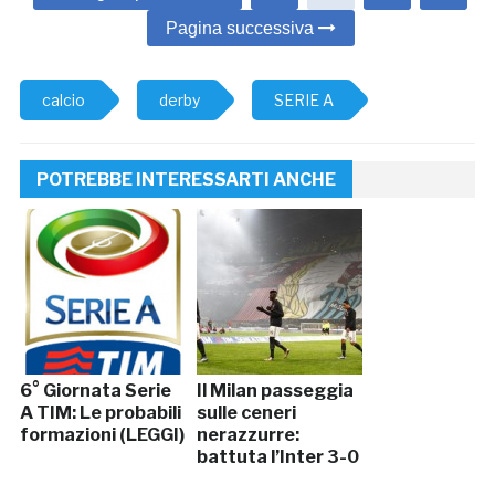
Pagina successiva
calcio
derby
SERIE A
POTREBBE INTERESSARTI ANCHE
6° Giornata Serie
Il Milan passeggia
A TIM: Le probabili
sulle ceneri
formazioni (LEGGI)
nerazzurre:
battuta l’Inter 3-0