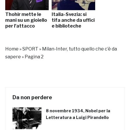
Thohir mette le
Italia-Svezia: si
mani su un gioiello
tifa anche da uffici
per l’attacco
e biblioteche
Home
»
SPORT
»
Milan-Inter, tutto quello che c’è da
sapere
»
Pagina 2
Da non perdere
8 novembre 1934, Nobel per la
Letteratura a Luigi Pirandello