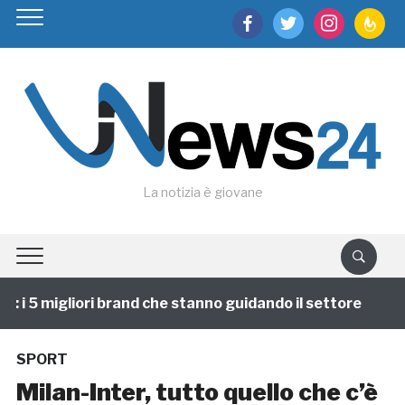
facebook
twitter
instagram
feedburn
La notizia è giovane
i 5 migliori brand che stanno guidando il settore
1 
SPORT
Milan-Inter, tutto quello che c’è