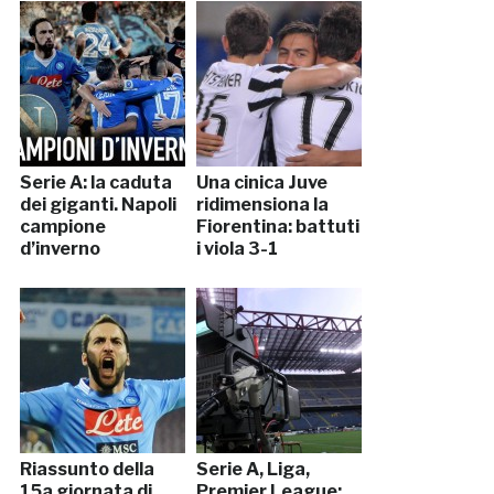
Serie A: la caduta
Una cinica Juve
dei giganti. Napoli
ridimensiona la
campione
Fiorentina: battuti
d’inverno
i viola 3-1
Riassunto della
Serie A, Liga,
15a giornata di
Premier League: