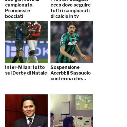
campionato.
ecco dove seguire
Promossi e
tutti i campionati
bocciati
di calcio in tv
Inter-Milan: tutto
Sospensione
sul Derby di Natale
Acerbi: il Sassuolo
conferma che…