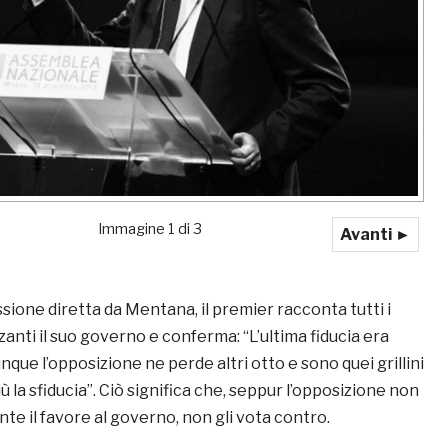
Immagine 1 di 3
Avanti ►
sione diretta da Mentana, il premier racconta tutti i
anti il suo governo e conferma: “L’ultima fiducia era
unque l’opposizione ne perde altri otto e sono quei grillini
 la sfiducia”. Ciò significa che, seppur l’opposizione non
te il favore al governo, non gli vota contro.