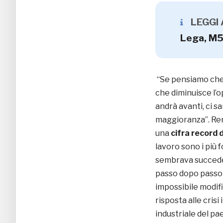
LEGGI
Lega, M5S
“Se pensiamo che i
che diminuisce l’o
andrà avanti, ci s
maggioranza”. Renz
una
cifra record 
lavoro sono i più 
sembrava succedes
passo dopo passo 
impossibile modifi
risposta alle cris
industriale del pa