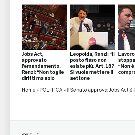
Jobs Act,
Leopolda, Renzi: “Il
Lavoro
approvato
posto fisso non
stoppa 
l’emendamento.
esiste più. Art. 18?
“Non è
Renzi: “Non toglie
Si vuole mettere il
compr
diritti ma solo
gettone
alibi”
nell’iPhone”
Home
»
POLITICA
»
Il Senato approva: Jobs Act è l