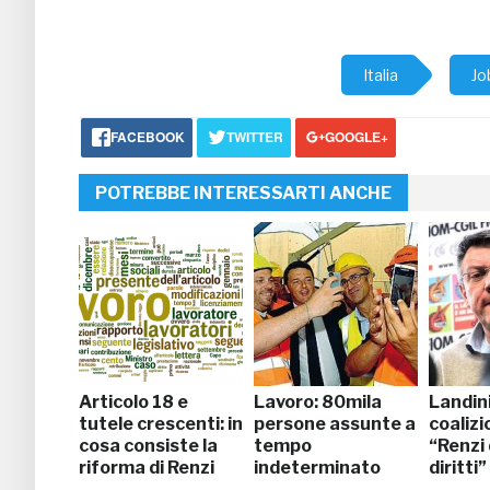
Italia
Jo
FACEBOOK
TWITTER
GOOGLE+
POTREBBE INTERESSARTI ANCHE
Articolo 18 e
Lavoro: 80mila
Landini
tutele crescenti: in
persone assunte a
coalizi
cosa consiste la
tempo
“Renzi
riforma di Renzi
indeterminato
diritti”