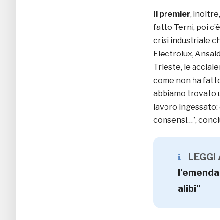
Il premier
, inoltre
fatto Terni, poi c’
crisi industriale 
Electrolux, Ansald
Trieste, le acciai
come non ha fatto
abbiamo trovato un
lavoro ingessato: d
consensi…”, concl
LEGGI
l’emendam
alibi”