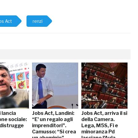
bs Act
renzi
 lancia
Jobs Act, Landini:
Jobs Act, arriva il sì
one sociale:
“E’ un regalo agli
della Camera.
 distrugge
imprenditori”.
Lega, M5S, Fi e
Camusso: “Si crea
minoranza Pd
un abominio”
lasciano l’Aula