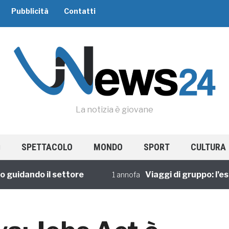
Pubblicità
Contatti
La notizia è giovane
SPETTACOLO
MONDO
SPORT
CULTURA
ando il settore
Viaggi di gruppo: l’esperi
1 annofa