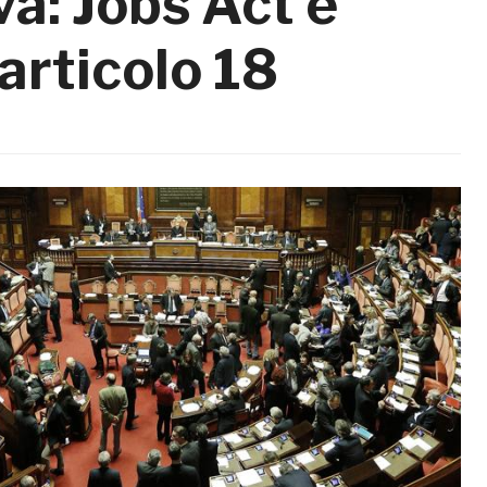
va: Jobs Act è
’articolo 18