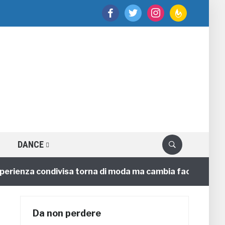
facebook
twitter
instagram
feedburner
DANCE
enza condivisa torna di moda ma cambia faccia
4 anni
Da non perdere