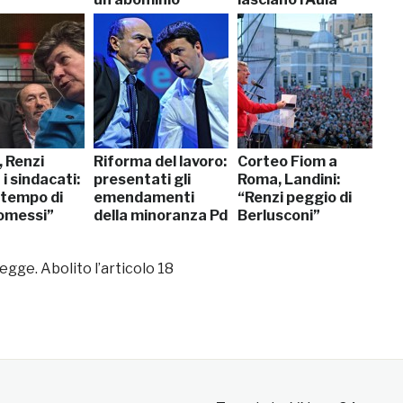
, Renzi
Riforma del lavoro:
Corteo Fiom a
i sindacati:
presentati gli
Roma, Landini:
 tempo di
emendamenti
“Renzi peggio di
omessi”
della minoranza Pd
Berlusconi”
egge. Abolito l’articolo 18