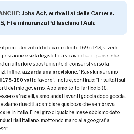
 ANCHE:
Jobs Act, arriva il sì della Camera.
, Fi e minoranza Pd lasciano l’Aula
l primo dei voti di fiducia era finito 169 a 143, si vede
pposizione e se la legislatura va avanti e io penso che
arà un ulteriore spostamento di consensi verso la
i, infine,
azzarda una previsione
: “Raggiungeremo
di 175-180 voti
a favore”. Inoltre, continua: “I risultati sul
forti del mio governo. Abbiamo tolto l’articolo 18,
sero sfracelli, siamo andati avanti goccia dopo goccia,
e siamo riusciti a cambiare qualcosa che sembrava
care in Italia. E nel giro di qualche mese abbiamo dato
i industriali italiane, mettendo mano alla geografia
ese”.