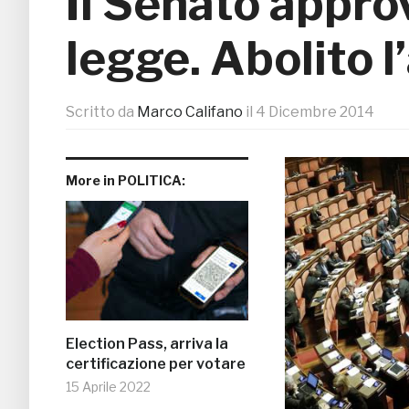
Il Senato appro
legge. Abolito l
Scritto da
Marco Califano
il
4 Dicembre 2014
More in POLITICA:
Election Pass, arriva la
certificazione per votare
15 Aprile 2022