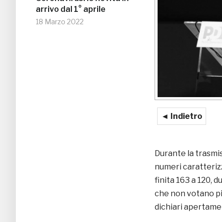
arrivo dal 1° aprile
18 Marzo 2022
◄ Indietro
Durante la trasmis
numeri caratterizz
finita 163 a 120, d
che non votano più
dichiari apertamen