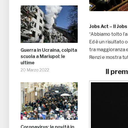
Jobs Act – Il Jobs
“Abbiamo tolto l’a
Ed è un risultato 
tra maggioranza e
Guerra in Ucraina, colpita
scuola a Mariupol: le
Renzi e mostra tut
ultime
20 Marzo 2022
Il pre
Coronavirus: le novità in